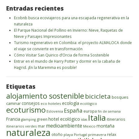
Entradas recientes
Ecobnb busca ecoviajeros para una escapada regenerativa en la
naturaleza
El Parque Nacional del Pollino en Invierno: Nieve, Raquetas de
Nieve y Paisajes Impresionantes
Turismo regenerativo en Colombia: el proyecto ALMALOCA donde
el viaje se convierte en transformación
Cómo Visitar San Quirico d’Orcia de forma Sostenible
Entrar en el mundo de Harry Potter y dormir en la cabaña de
Hagrid. ¡En la Maremma es posible!
Etiquetas
alojamiento sostenible
bicicleta
bosques
ecología
caminar
consejos
eco hoteles
ecológico
ecoturismo
España
europa
Eslovenia
fin de semana
Italia
hotel ecológico
Francia
green
itinerarios
glamping
islas
medioambiente
montaña
mar
itinerarios verdes
Mexico
naturaleza
otoño
relax
playa
primavera
Portugal