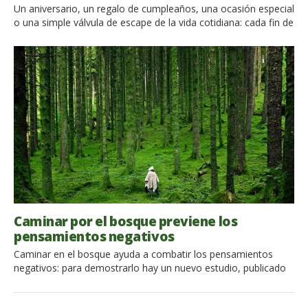
Un aniversario, un regalo de cumpleaños, una ocasión especial
o una simple válvula de escape de la vida cotidiana: cada fin de
semana es adecuado para un fin de semana romántico. Y no
hay nada más romántico que una habitación de hotel o de B &
B, iluminación suave y nuevas metas por descubrir al salir […]
Caminar por el bosque previene los
pensamientos negativos
Caminar en el bosque ayuda a combatir los pensamientos
negativos: para demostrarlo hay un nuevo estudio, publicado
en la revista Proceedings de la Academia Nacional de Ciencias,
realizado en la Universidad de Stanford por el investigador