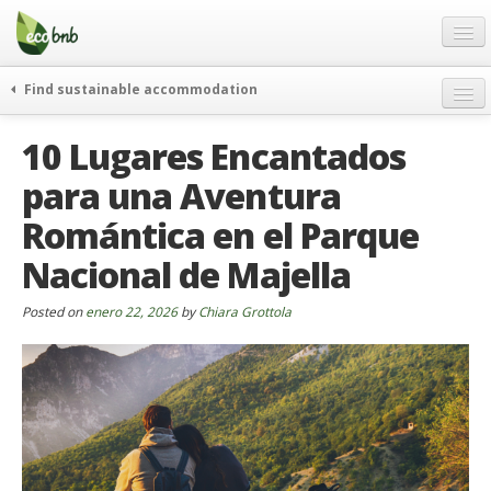
Menu
Skip
to
content
Blog
Find sustainable accommodation
Ofertas
Itinerarios
10 Lugares Encantados
Acerca de
Eco hotels
para una Aventura
FAQ
Curiosidades
Romántica en el Parque
Contacto
Nacional de Majella
Spanish
Posted on
German
enero 22, 2026
by
Chiara Grottola
English
Spanish
French
Italiano