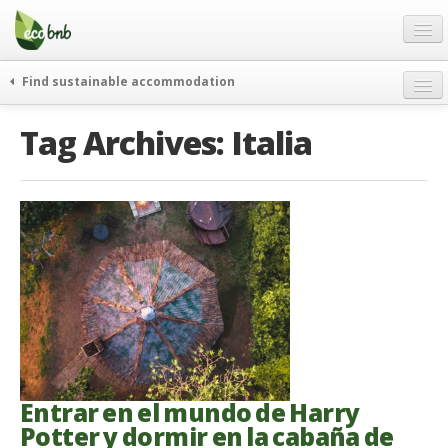
Menu
Skip
to
content
Blog
Find sustainable accommodation
Ofertas
Itinerarios
Tag Archives:
Italia
Acerca de
Eco hotels
FAQ
Curiosidades
Contacto
Spanish
German
English
Spanish
Entrar en el mundo de Harry
French
Potter y dormir en la cabaña de
Italiano