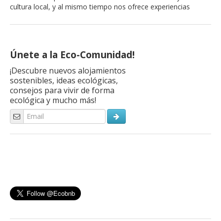
cultura local, y al mismo tiempo nos ofrece experiencias
únicas y diferentes Cuando llegan las vacaciones, todos
pensamos en hacer algo diferente. Buscamos paisajes
espléndidos y rincones de naturaleza a los que acceder
fácilmente con un vehículo. Existen numerosos medios de
Únete a la Eco-Comunidad!
transporte que nos permiten visitar […]
¡Descubre nuevos alojamientos
sostenibles, ideas ecológicas,
consejos para vivir de forma
ecológica y mucho más!