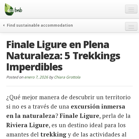
Menu
Skip
to
content
Blog
Find sustainable accommodation
Ofertas
Itinerarios
Finale Ligure en Plena
Acerca de
Eco hotels
Naturaleza: 5 Trekkings
FAQ
Curiosidades
Imperdibles
Contacto
Posted on
Spanish
enero 7, 2026
by
Chiara Grottola
German
¿Qué mejor manera de descubrir un territorio
English
si no es a través de una
excursión inmersa
Spanish
en la naturaleza
?
Finale Ligure
, perla de la
Riviera Ligure
, es un destino ideal para los
French
amantes del
trekking
y de las actividades al
Italiano