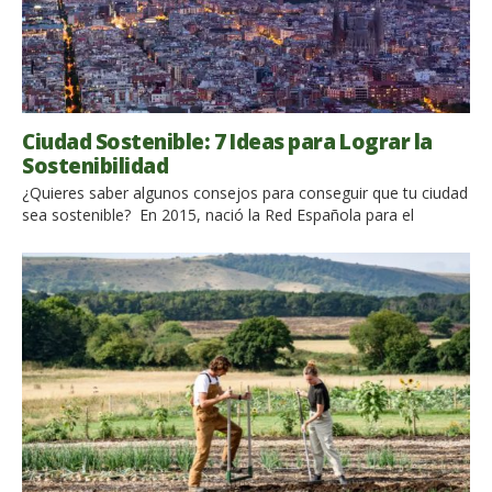
Ciudad Sostenible: 7 Ideas para Lograr la
Sostenibilidad
¿Quieres saber algunos consejos para conseguir que tu ciudad
sea sostenible? En 2015, nació la Red Española para el
Desarrollo Sostenible (REDS) con el objetivo de apoyar e
implementar la Agenda 2030 y los Objetivos de Desarrollo
Sostenible en España. Aquí te mostramos algunas ideas que
se podrían poner en práctica para conseguir la sostenibilidad
[…]