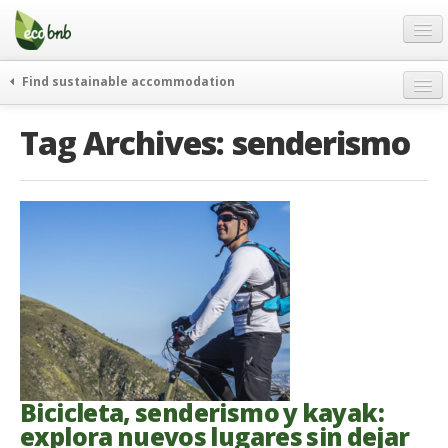
Menu
Skip
to
content
Blog
Find sustainable accommodation
Ofertas
Itinerarios
Tag Archives:
senderismo
Acerca de
Eco hotels
FAQ
Curiosidades
Contacto
Spanish
German
English
Spanish
Bicicleta, senderismo y kayak:
French
explora nuevos lugares sin dejar
Italiano