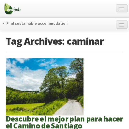
Menu
Skip
to
content
Blog
Find sustainable accommodation
Ofertas
Itinerarios
Tag Archives:
caminar
Acerca de
Eco hotels
FAQ
Curiosidades
Contacto
Spanish
German
English
Spanish
Descubre el mejor plan para hacer
French
el Camino de Santiago
Italiano