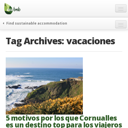
Menu
Skip
to
content
Blog
Find sustainable accommodation
Ofertas
Itinerarios
Tag Archives:
vacaciones
Acerca de
Eco hotels
FAQ
Curiosidades
Contacto
Spanish
German
English
Spanish
5 motivos por los que Cornualles
French
es un destino top para los viajeros
Italiano