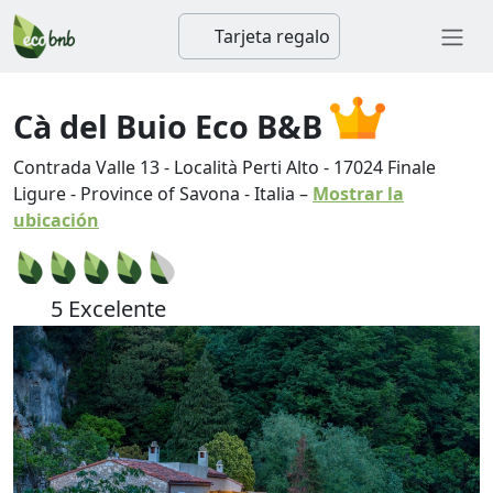
Tarjeta regalo
Cà del Buio Eco B&B
Contrada Valle 13 - Località Perti Alto
-
17024
Finale
Ligure
-
Province of Savona
-
Italia
–
Mostrar la
ubicación
5 Excelente