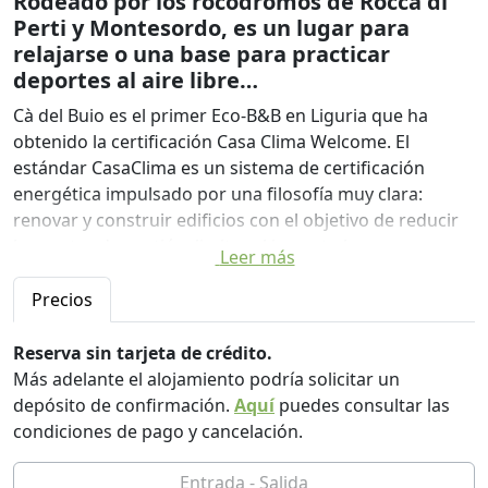
Rodeado por los rocódromos de Rocca di
Perti y Montesordo, es un lugar para
relajarse o una base para practicar
deportes al aire libre…
Cà del Buio es el primer Eco-B&B en Liguria que ha
obtenido la certificación Casa Clima Welcome. El
estándar CasaClima es un sistema de certificación
energética impulsado por una filosofía muy clara:
renovar y construir edificios con el objetivo de reducir
los costes de gestión, limitar el impacto humano y
Leer más
contribuir a la protección del medio ambiente.
En Cà del Buio encontrarás deportes al aire libre fuera
Precios
del umbral de la habitación, cuevas y castillos al alcance
y Finalborgo a menos de 10 minutos. Finale Marina, con
Reserva sin tarjeta de crédito.
sus playas de arena, está a sólo 15 minutos en coche
Más adelante el alojamiento podría solicitar un
pero para los amantes del paseo y del ritmo lento, el
depósito de confirmación.
Aquí
puedes consultar las
mar también puede ser el destino de una excursión de
condiciones de pago y cancelación.
poco más de una hora a pie o, por qué no, en bicicleta.
Un bosque de encinas, franjas de terrazas y olivares