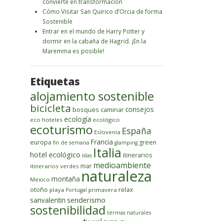
convierte en transformación
Cómo Visitar San Quirico d’Orcia de forma
Sostenible
Entrar en el mundo de Harry Potter y
dormir en la cabaña de Hagrid. ¡En la
Maremma es posible!
Etiquetas
alojamiento sostenible
bicicleta
bosques
caminar
consejos
ecología
eco hoteles
ecológico
ecoturismo
España
Eslovenia
Francia
europa
green
fin de semana
glamping
Italia
hotel ecológico
itinerarios
islas
medioambiente
mar
itinerarios verdes
naturaleza
montaña
Mexico
otoño
relax
playa
primavera
Portugal
senderismo
sanvalentin
sostenibilidad
termas naturales