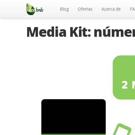
Menu
Skip
to
Blog
Ofertas
Acerca de
F
content
Media Kit: núme