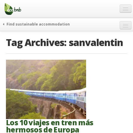
Menu
Skip
to
content
Blog
Find sustainable accommodation
Ofertas
Itinerarios
Tag Archives:
sanvalentin
Acerca de
Eco hotels
FAQ
Curiosidades
Contacto
Spanish
German
English
Spanish
Los 10 viajes en tren más
French
hermosos de Europa
Italiano