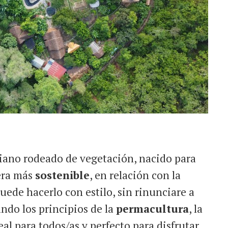
iano rodeado de vegetación, nacido para
nera más
sostenible
, en relación con la
uede hacerlo con estilo, sin rinunciare a
ando los principios de la
permacultura
, la
al para todos/as y perfecto para disfrutar