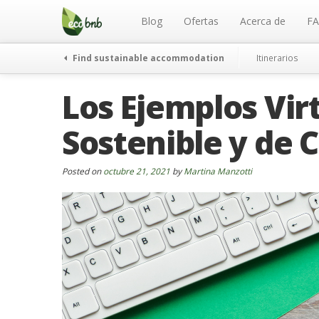
Menu
Skip
to
Blog
Ofertas
Acerca de
F
content
Find sustainable accommodation
Itinerarios
Los Ejemplos Vir
Sostenible y de
Posted on
octubre 21, 2021
by
Martina Manzotti