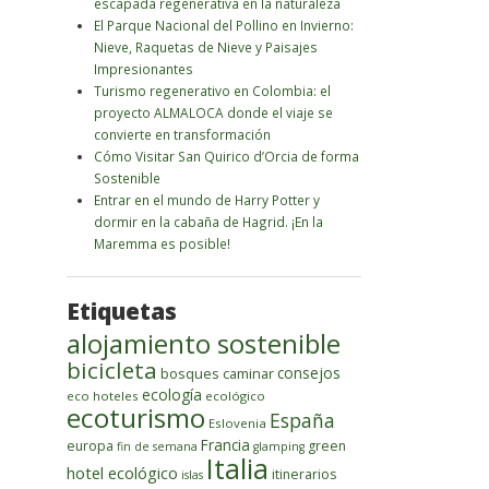
escapada regenerativa en la naturaleza
El Parque Nacional del Pollino en Invierno:
Nieve, Raquetas de Nieve y Paisajes
Impresionantes
Turismo regenerativo en Colombia: el
proyecto ALMALOCA donde el viaje se
convierte en transformación
Cómo Visitar San Quirico d’Orcia de forma
Sostenible
Entrar en el mundo de Harry Potter y
dormir en la cabaña de Hagrid. ¡En la
Maremma es posible!
Etiquetas
alojamiento sostenible
bicicleta
bosques
caminar
consejos
ecología
eco hoteles
ecológico
ecoturismo
España
Eslovenia
Francia
europa
green
fin de semana
glamping
Italia
hotel ecológico
itinerarios
islas