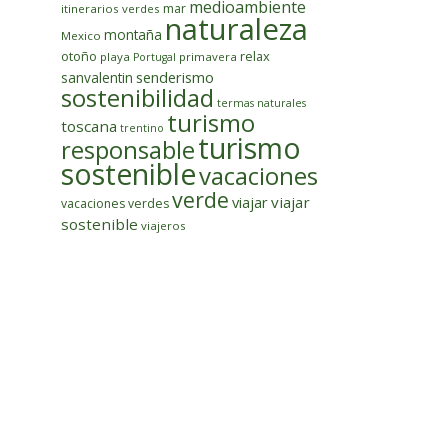
medioambiente
mar
itinerarios verdes
naturaleza
montaña
Mexico
otoño
relax
playa
primavera
Portugal
senderismo
sanvalentin
sostenibilidad
termas naturales
turismo
toscana
trentino
turismo
responsable
sostenible
vacaciones
verde
viajar
viajar
vacaciones verdes
sostenible
viajeros