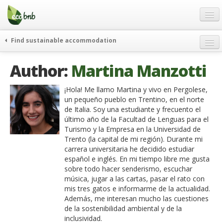
Menu
Skip
to
content
Blog
Find sustainable accommodation
Ofertas
Itinerarios
Author:
Martina Manzotti
Acerca de
Eco hotels
FAQ
Curiosidades
¡Hola! Me llamo Martina y vivo en Pergolese,
un pequeño pueblo en Trentino, en el norte
Contacto
de Italia. Soy una estudiante y frecuento el
último año de la Facultad de Lenguas para el
Spanish
Turismo y la Empresa en la Universidad de
Trento (la capital de mi región). Durante mi
German
carrera universitaria he decidido estudiar
español e inglés. En mi tiempo libre me gusta
English
sobre todo hacer senderismo, escuchar
música, jugar a las cartas, pasar el rato con
Spanish
mis tres gatos e informarme de la actualidad.
Además, me interesan mucho las cuestiones
French
de la sostenibilidad ambiental y de la
inclusividad.
Italiano