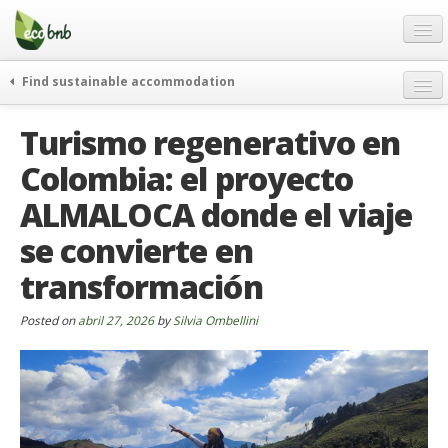
Menu
Skip
to
content
Blog
Find sustainable accommodation
Ofertas
Itinerarios
Turismo regenerativo en
Acerca de
Eco hotels
Colombia: el proyecto
FAQ
Curiosidades
ALMALOCA donde el viaje
Contacto
se convierte en
Spanish
transformación
German
Posted on
abril 27, 2026
by
Silvia Ombellini
English
Spanish
French
Italiano