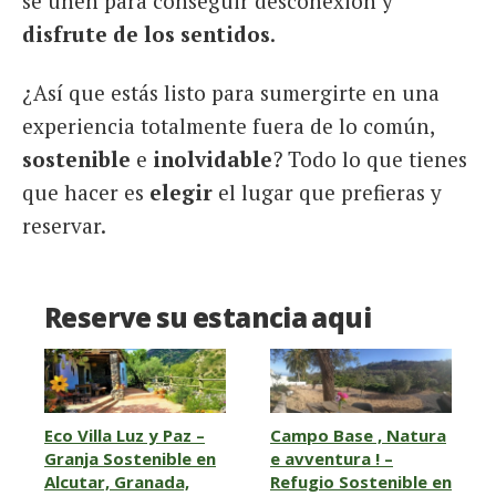
se unen para conseguir desconexión y
disfrute de los sentidos
.
¿Así que estás listo para sumergirte en una
experiencia totalmente fuera de lo común,
sostenible
e
inolvidable
? Todo lo que tienes
que hacer es
elegir
el lugar que prefieras y
reservar.
Reserve su estancia aqui
Eco Villa Luz y Paz –
Campo Base , Natura
Granja Sostenible en
e avventura ! –
Alcutar, Granada,
Refugio Sostenible en