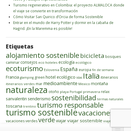
Turismo regenerativo en Colombia: el proyecto ALMALOCA donde
el viaje se convierte en transformación
Cómo Visitar San Quirico d’Orcia de forma Sostenible
Entrar en el mundo de Harry Potter y dormir en la cabaña de
Hagrid. ¡En la Maremma es posible!
Etiquetas
alojamiento sostenible
bicicleta
bosques
ecología
caminar
consejos
eco hoteles
ecológico
ecoturismo
España
europa
Eslovenia
fin de semana
Italia
hotel ecológico
Francia
green
itinerarios
glamping
islas
medioambiente
montaña
mar
itinerarios verdes
Mexico
naturaleza
otoño
relax
playa
primavera
Portugal
sostenibilidad
senderismo
sanvalentin
termas naturales
turismo responsable
toscana
trentino
turismo sostenible
vacaciones
verde
viajar
viajar sostenible
vacaciones verdes
viajeros