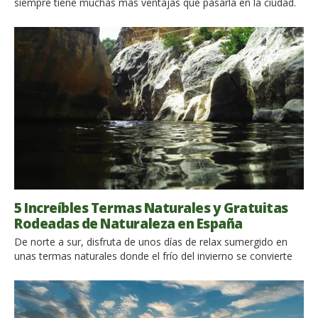
siempre tiene muchas más ventajas que pasarla en la ciudad.
Es por eso que en esta oportunidad, te proponemos que
visites con la familia, los amigos o la pareja las cascadas más
hemosas de España. Las cascadas irrumpen con bastante
fuerza en los paisajes más tranquilos, imponiendo […]
5 Increíbles Termas Naturales y Gratuitas
Rodeadas de Naturaleza en España
De norte a sur, disfruta de unos días de relax sumergido en
unas termas naturales donde el frío del invierno se convierte
en un agradable pasatiempo. ¡Descubre las 5 más bellas de
España! ¿No te apetece darte un baño relajante al aire libre
también en invierno, disfrutando de un bello paraje natural?
Para esto no te hace falta tener […]