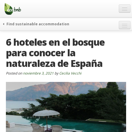
Menu
Skip
to
content
Blog
Find sustainable accommodation
Ofertas
Itinerarios
6 hoteles en el bosque
Acerca de
Eco hotels
para conocer la
FAQ
Curiosidades
naturaleza de España
Contacto
Posted on
Spanish
noviembre 3, 2021
by
Cecilia Vecchi
German
English
Spanish
French
Italiano