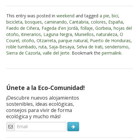
This entry was posted in
weekend
and tagged
a pie
,
bici
,
bicicleta
,
bosques
,
caminando
,
Cantabria
,
colores
,
España
,
Faedo de Ciñera
,
Fageda d'en Jordà
,
follaje
,
Gorbeia
,
hojas del
otoño
,
itinerarios
,
Laguna Negra
,
Muniellos
,
naturaleza
,
O
Courel
,
otoño
,
Otzarreta
,
parque natural
,
Puerto de Honduras
,
roble tumbado
,
ruta
,
Saja-Besaya
,
Selva de Irati
,
senderismo
,
Sierra de Cazorla
,
valle del Jerte
. Bookmark the
permalink
.
Únete a la Eco-Comunidad!
¡Descubre nuevos alojamientos
sostenibles, ideas ecológicas,
consejos para vivir de forma
ecológica y mucho más!