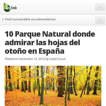
Menu
Skip
to
content
Blog
Find sustainable accommodation
Ofertas
Itinerarios
10 Parque Natural donde
Acerca de
Eco hotels
admirar las hojas del
FAQ
Curiosidades
otoño en España
Contacto
Posted on
Spanish
noviembre 15, 2016
by
Isabel Gaval
German
English
Spanish
French
Italiano