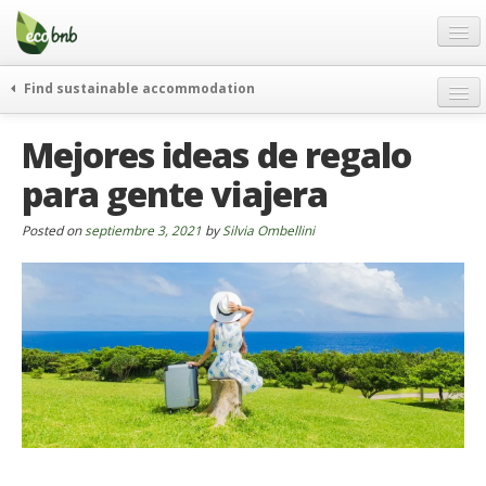
Menu
Skip
to
content
Blog
Find sustainable accommodation
Ofertas
Itinerarios
Mejores ideas de regalo
Acerca de
Eco hotels
para gente viajera
FAQ
Curiosidades
Contacto
Posted on
septiembre 3, 2021
by
Silvia Ombellini
Spanish
German
English
Spanish
French
Italiano