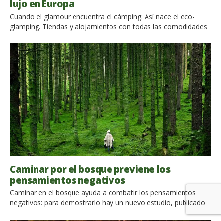
lujo en Europa
Cuando el glamour encuentra el cámping. Así nace el eco-
glamping. Tiendas y alojamientos con todas las comodidades
necesarias y una pinchelada de lujo. Una nueva manera de
viajar que se está difundiendo en toda Europa. Ya os
habíamos contado de la unicidad de los eco-glamping más
hermosos del mundo. Y también de los eco-glamping más […]
Caminar por el bosque previene los
pensamientos negativos
Caminar en el bosque ayuda a combatir los pensamientos
negativos: para demostrarlo hay un nuevo estudio, publicado
en la revista Proceedings de la Academia Nacional de Ciencias,