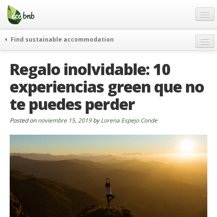
Menu
Skip
to
content
Blog
Find sustainable accommodation
Ofertas
Itinerarios
Regalo inolvidable: 10
Acerca de
Eco hotels
experiencias green que no
FAQ
Curiosidades
te puedes perder
Contacto
Posted on
Spanish
noviembre 15, 2019
by
Lorena Espejo Conde
German
English
Spanish
French
Italiano