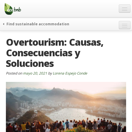
Menu
Skip
to
content
Blog
Find sustainable accommodation
Ofertas
Itinerarios
Overtourism: Causas,
Acerca de
Eco hotels
Consecuencias y
FAQ
Curiosidades
Soluciones
Contacto
Posted on
Spanish
mayo 20, 2021
by
Lorena Espejo Conde
German
English
Spanish
French
Italiano