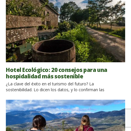
ecológica mide la cantidad de recursos naturales producidos
por la Tierra que consumimos con uestras acciones,
incluyendo los viajes. La […]
Hotel Ecológico: 20 consejos para una
hospidalidad más sostenible
¿La clave del éxito en el turismo del futuro? La
sostenibilidad. Lo dicen los datos, y lo confirman las
búsquedas sobre viajeros que buscan cada vez más hoteles
ecológicos. El planeta también nos lo pide: la sostenibilidad se
ha convertido en una obligación. Descubrimos 20 acciones
que puedes emprender inmediatamente para innovar tu
receptividad turística de manera respetuosa con […]