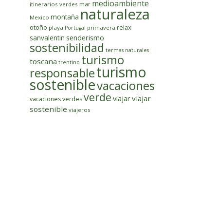
medioambiente
mar
itinerarios verdes
naturaleza
montaña
Mexico
otoño
relax
playa
primavera
Portugal
senderismo
sanvalentin
sostenibilidad
termas naturales
turismo
toscana
trentino
turismo
responsable
sostenible
vacaciones
verde
viajar
viajar
vacaciones verdes
sostenible
viajeros