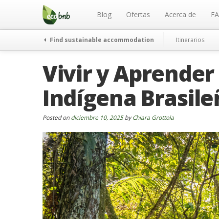
Menu
Skip
to
Blog
Ofertas
Acerca de
F
content
Find sustainable accommodation
Itinerarios
Vivir y Aprende
Indígena Brasile
Posted on
diciembre 10, 2025
by
Chiara Grottola