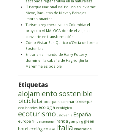
escapada regenerativa en la naturaleza
El Parque Nacional del Pollino en Invierno:
Nieve, Raquetas de Nieve y Paisajes
Impresionantes
Turismo regenerativo en Colombia: el
proyecto ALMALOCA donde el viaje se
convierte en transformación
Cómo Visitar San Quirico d’Orcia de forma
Sostenible
Entrar en el mundo de Harry Potter y
dormir en la cabaña de Hagrid. ¡En la
Maremma es posible!
Etiquetas
alojamiento sostenible
bicicleta
bosques
caminar
consejos
ecología
eco hoteles
ecológico
ecoturismo
España
Eslovenia
Francia
europa
green
fin de semana
glamping
Italia
hotel ecológico
itinerarios
islas