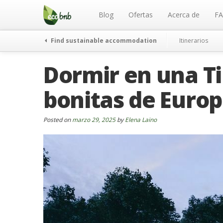
Menu
Skip
to
Blog
Ofertas
Acerca de
F
content
Find sustainable accommodation
Itinerarios
Dormir en una Ti
bonitas de Euro
Posted on
marzo 29, 2025
by
Elena Laino