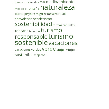
medioambiente
mar
itinerarios verdes
naturaleza
montaña
Mexico
otoño
relax
playa
primavera
Portugal
senderismo
sanvalentin
sostenibilidad
termas naturales
turismo
toscana
trentino
turismo
responsable
sostenible
vacaciones
verde
viajar
viajar
vacaciones verdes
sostenible
viajeros