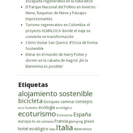
escapada regenerativa en la naturaleza
El Parque Nacional del Pollino en Invierno:
Nieve, Raquetas de Nieve y Paisajes
Impresionantes
Turismo regenerativo en Colombia: el
proyecto ALMALOCA donde el viaje se
convierte en transformación
Cómo Visitar San Quirico d’Orcia de forma
Sostenible
Entrar en el mundo de Harry Potter y
dormir en la cabaña de Hagrid. ¡En la
Maremma es posible!
Etiquetas
alojamiento sostenible
bicicleta
bosques
caminar
consejos
ecología
eco hoteles
ecológico
ecoturismo
España
Eslovenia
Francia
europa
green
fin de semana
glamping
Italia
hotel ecológico
itinerarios
islas