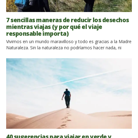
7 sencillas maneras de reducir los desechos
mientras viajas (y por qué el viaje
responsable importa)
Vivimos en un mundo maravilloso y todo es gracias a la Madre
Naturaleza. Sin la naturaleza no podríamos hacer nada, ni
siquiera con la tecnología avanzada de hoy en
día. Desafortunadamente, nosotros, los humanos, no
sabemos cómo apreciarlo de forma adecuada. La
contaminación, los desechos plásticos y las toxinas están
matando a la madre naturaleza lentamente, mientras que
todo lo que ella hace […]
40 sugerencias para viajar en verde y