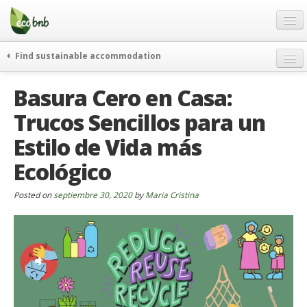
Menu
Skip
to
content
Blog
Find sustainable accommodation
Ofertas
Itinerarios
Basura Cero en Casa:
Acerca de
Eco hotels
Trucos Sencillos para un
FAQ
Curiosidades
Estilo de Vida más
Contacto
Ecológico
Spanish
Posted on
German
septiembre 30, 2020
by
Maria Cristina
English
Spanish
French
Italiano