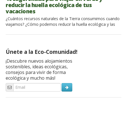
reducir la huella ecológica de tus
vacaciones
¿Cuántos recursos naturales de la Tierra consumimos cuando
viajamos? ¿Cómo podemos reducir la huella ecológica y las
emisiones de CO2 de nuestras vacaciones? ¡Descubre 40
reglas simples para viajar de forma más sostenible! La huella
ecológica mide la cantidad de recursos naturales producidos
por la Tierra que consumimos con uestras acciones,
Únete a la Eco-Comunidad!
incluyendo los viajes. La […]
¡Descubre nuevos alojamientos
sostenibles, ideas ecológicas,
consejos para vivir de forma
ecológica y mucho más!