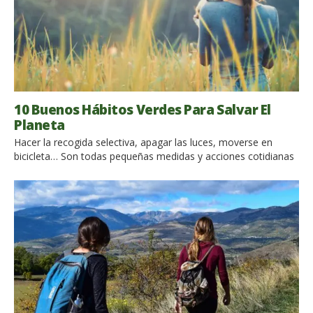
10 Buenos Hábitos Verdes Para Salvar El
Planeta
Hacer la recogida selectiva, apagar las luces, moverse en
bicicleta… Son todas pequeñas medidas y acciones cotidianas
que si se integran en la vida cotidiana de las personas pueden
hacer mucho, contribuyendo a la salvaguardia del
planeta. Estos son los hábitos verdes que tienes que adoptar
para ayudar a salvar el planeta. Simples acciones cotidianas, y
[…]