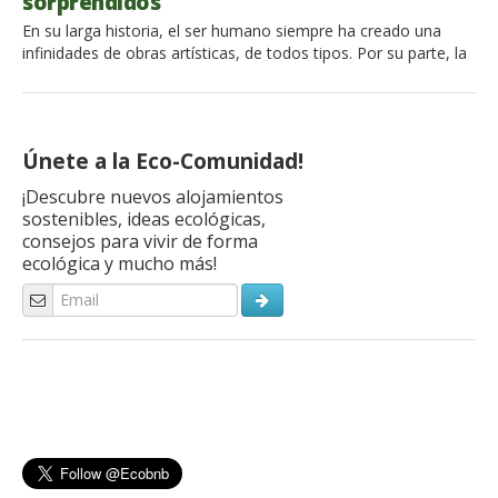
sorprendidos
En su larga historia, el ser humano siempre ha creado una
infinidades de obras artísticas, de todos tipos. Por su parte, la
naturaleza también tiene la capacidad de crear sitios
espectaculares. Verdaderas maravillas que por bellezza
sobrepasan sin problema la imaginación humana. Ya somos
listos para darle la vuelta al mundo entre paisajes increíbles y
Únete a la Eco-Comunidad!
[…]
¡Descubre nuevos alojamientos
sostenibles, ideas ecológicas,
consejos para vivir de forma
ecológica y mucho más!