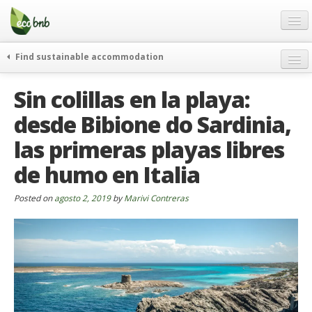
Menu
Skip
to
content
Blog
Find sustainable accommodation
Ofertas
Itinerarios
Sin colillas en la playa:
Acerca de
Eco hotels
desde Bibione do Sardinia,
FAQ
Curiosidades
las primeras playas libres
Contacto
de humo en Italia
Spanish
Posted on
German
agosto 2, 2019
by
Marivi Contreras
English
Spanish
French
Italiano