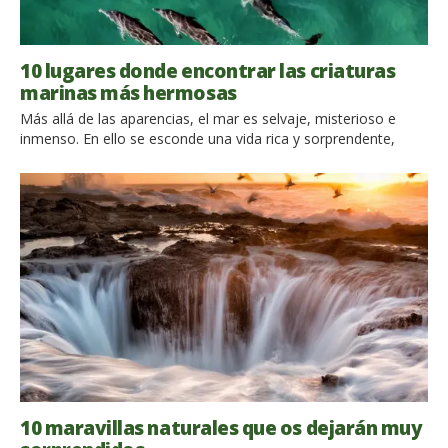
10 lugares donde encontrar las criaturas
marinas más hermosas
Más allá de las aparencias, el mar es selvaje, misterioso e
inmenso. En ello se esconde una vida rica y sorprendente,
hecha de criaturas fascinantes y, a menudo, gigantes.
Avistar ballenas, tortugas y caballitos de mar es una
experience increíblemente única. Algo que vale todo un viaje. A
seguir, hemos selecionado 10 lugares en el mundo en […]
10 maravillas naturales que os dejarán muy