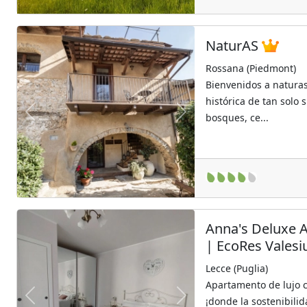
NaturAS
Rossana (Piedmont)
Bienvenidos a natura
histórica de tan solo 
bosques, ce...
Previous
Next
Anna's Deluxe 
| EcoRes Vales
Lecce (Puglia)
Apartamento de lujo c
¡donde la sostenibilid
Previous
Next