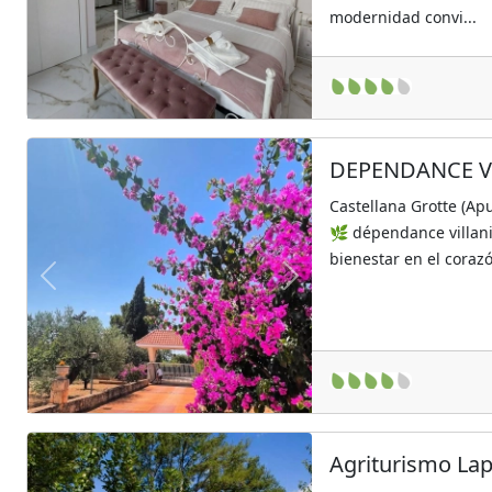
modernidad convi...
DEPENDANCE V
Castellana Grotte (Apu
🌿 dépendance villani
bienestar en el coraz
Previous
Next
Agriturismo La