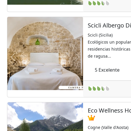
Scicli Albergo D
Scicli (Sicilia)
Ecológicos un popular
residencias histórica
de ragusa...
Previous
Next
5
Excelente
Eco Wellness H
Cogne (Valle d'Aosta)