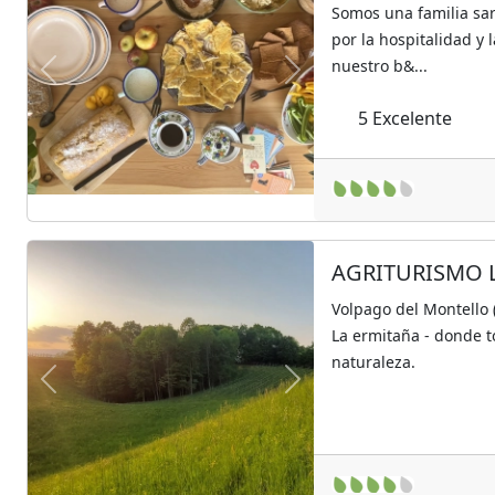
Somos una familia s
por la hospitalidad y 
nuestro b&...
Previous
Next
5
Excelente
AGRITURISMO 
Volpago del Montello 
La ermitaña - donde t
naturaleza.
Previous
Next