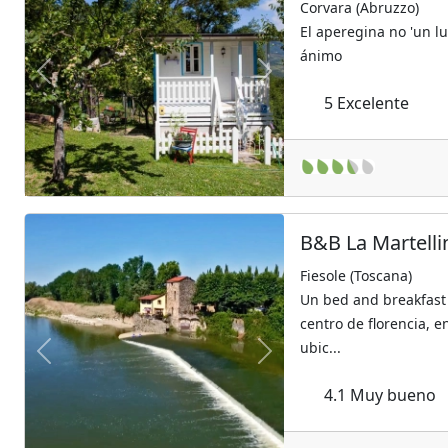
Corvara (Abruzzo)
El aperegina no 'un l
ánimo
Previous
Next
5
Excelente
B&B La Martell
Fiesole (Toscana)
Un bed and breakfast 
centro de florencia, en
ubic...
Previous
Next
4.1
Muy bueno