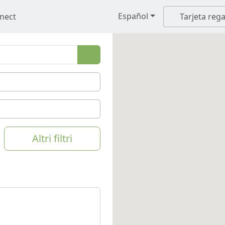
Español
nect
Tarjeta rega
Altri filtri