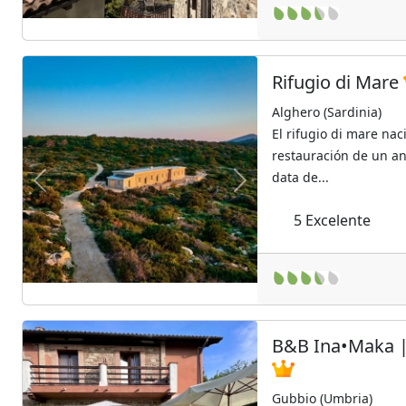
Rifugio di Mare
Alghero (Sardinia)
El rifugio di mare na
restauración de un an
data de...
Previous
Next
5
Excelente
B&B Ina•Maka |
Gubbio (Umbria)