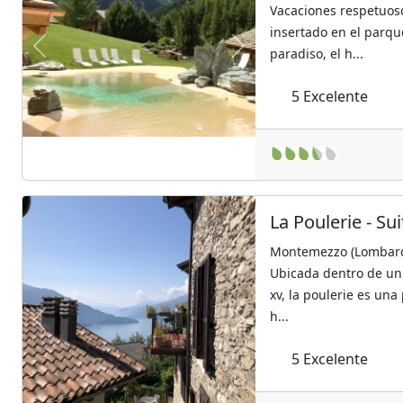
Vacaciones respetuos
insertado en el parqu
paradiso, el h...
Previous
Next
5
Excelente
La Poulerie - S
Montemezzo (Lombard
Ubicada dentro de un
xv, la poulerie es una
h...
Previous
Next
5
Excelente