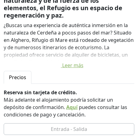
naturaleza y de la fuerza de los
elementos, el Refugio es un espacio de
regeneración y paz.
¿Buscas una experiencia de auténtica inmersión en la
naturaleza de Cerdeña a pocos pasos del mar? Situado
en Alghero, Rifugio di Mare está rodeado de vegetación
y de numerosos itinerarios de ecoturismo. La
propiedad ofrece servicio de alquiler de bicicletas, un
amplio jardín, servicio de Wifi gratuito y un bar
Leer más
restaurante.
Precios
La cocina del restaurante es genuina pero refinada,
basada en productos locales. Para el almuerzo podrás
Reserva sin tarjeta de crédito.
elegir a la carta mientras que para la cena ofrecemos
Más adelante el alojamiento podría solicitar un
un "menú de invitados" de dos platos y postre o un
depósito de confirmación.
Aquí
puedes consultar las
"menú degustación" de cuatro platos y postre.
condiciones de pago y cancelación.
En el desayuno buffet también encontrarás productos
ecológicos y locales. No olvides informarnos en caso de