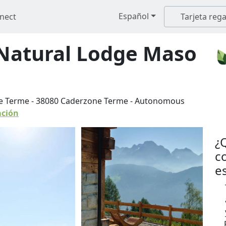
Español
nect
Tarjeta rega
 Natural Lodge Maso
ne Terme
-
38080
Caderzone Terme
-
Autonomous
ación
¿
c
e