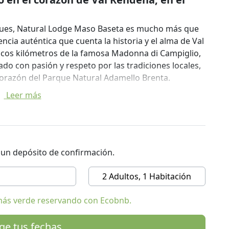
ques, Natural Lodge Maso Baseta es mucho más que
ncia auténtica que cuenta la historia y el alma de Val
cos kilómetros de la famosa Madonna di Campiglio,
do con pasión y respeto por las tradiciones locales,
corazón del Parque Natural Adamello Brenta.
Leer más
bilidad y amor por el territorio. Desde la estructura
 calidez del pasado, hasta los muebles recuperados
a autenticidad está por todas partes. La atención al
les solares, calefacción de biomasa, recogida
os, para una estancia que respete la belleza de los
r un depósito de confirmación.
o de la Humanidad por la UNESCO.
2 Adultos, 1 Habitación
e de las maderas locales que caracterizan el
más verde reservando con Ecobnb.
no, ideal para un descanso profundo y regenerador.
 ambiente cálido gracias a la madera de abeto.
ige tus fechas