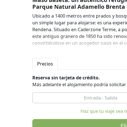
Parque Natural Adamello Brenta
Ubicado a 1400 metros entre prados y bos
un simple lugar para alojarse: es una experie
Rendena. Situado en Caderzone Terme, a po
este antiguo granero de 1850 ha sido renova
convirtiéndose en un acogedor oasis en el 
Cada detalle de Maso Baseta habla de sosteni
de madera de pino y alerce, que conserva la
Precios
de los preciosos recuerdos de los abuelos, l
medio ambiente se refleja en el uso de pane
Reserva sin tarjeta de crédito.
selectiva de residuos y detergentes ecológic
Más adelante el alojamiento podría solicita
Dolomitas de Brenta, declarados Patrimoni
Las tres habitaciones dobles toman el nombr
mobiliario:
Haz que tu viaje sea 
- Habitación Zirmol: Esencia fragante de pi
- Sala Pöc: Pequeña pero acogedora, con un
El