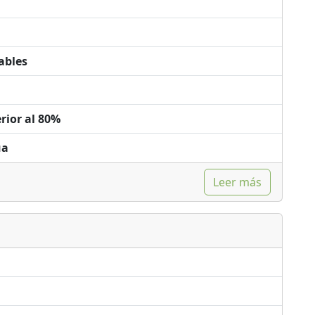
ables
rior al 80%
ua
Leer más