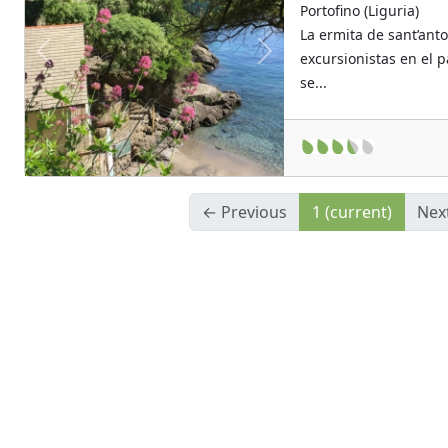
Portofino (Liguria)
La ermita de sant’ant
excursionistas en el p
Previous
Next
se...
← Previous
1
(current)
Nex