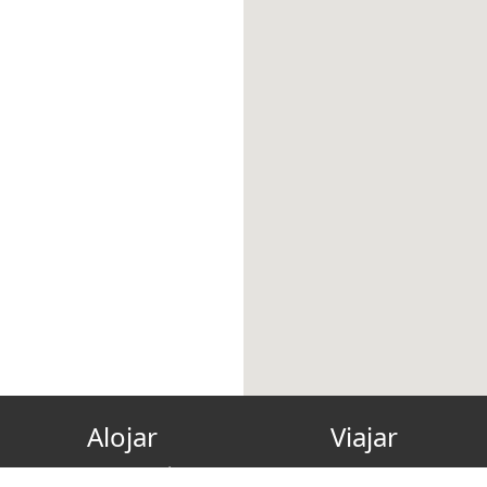
Alojar
Viajar
Hazte anfitrión
Tarjeta regalo