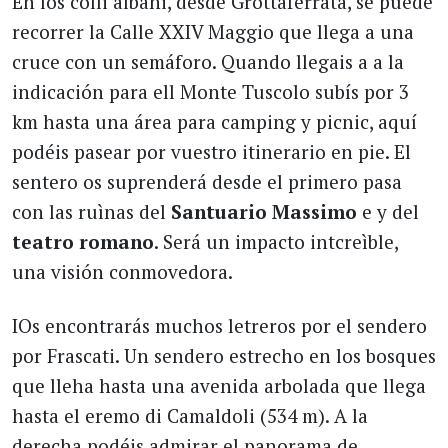
En los colli albani, desde Grottaferrata, se puede
recorrer la Calle XXIV Maggio que llega a una
cruce con un semáforo. Quando llegais a a la
indicación para ell Monte Tuscolo subís por 3
km hasta una área para camping y picnic, aquí
podéis pasear por vuestro itinerario en pie. El
sentero os suprenderá desde el primero pasa
con las ruìnas del
Santuario Massimo
e y del
teatro
romano
. Será un impacto intcreìble,
una visión conmovedora.
IOs encontrarás muchos letreros por el sendero
por Frascati. Un sendero estrecho en los bosques
que lleha hasta una avenida arbolada que llega
hasta el eremo di Camaldoli (534 m). A la
derecha podéis admirar el panorama de