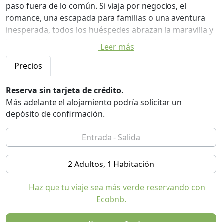
paso fuera de lo común. Si viaja por negocios, el
romance, una escapada para familias o una aventura
inesperada, todos los huéspedes abrazan la maravilla y
la comodidad de uno de los mejores hoteles de
Leer más
Monterrey. Nuestros alojamientos cuentan con
colchones pillow-top, una serie de servicios útiles, y la
Precios
garantía de un servicio fantástico por nuestro personal
profesional.
Reserva sin tarjeta de crédito.
Más adelante el alojamiento podría solicitar un
Las 379 habitaciones y suites cuentan con camas de
depósito de confirmación.
plumas super suave y superior, ropa de cama de hojas
triple de felpa, y más para la máxima comodidad
durante su estancia. Navegar por la 'red con nuestro
acceso a Internet de alta velocidad, o ver una película
2 Adultos, 1 Habitación
con nuestro principio de gestión de selección de
películas bajo demanda. Otras comodidades incluyen
Haz que tu viaje sea más verde reservando con
artículos de tocador ecológicos, secador de pelo, el
Ecobnb.
mismo día de lavandería y de limpieza en seco y café en
la habitación y té.