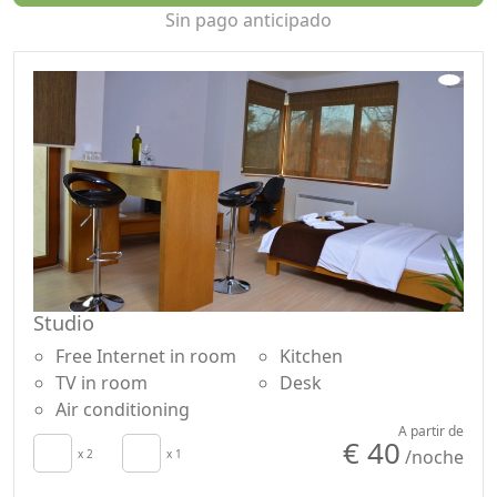
Sin pago anticipado
Studio
Free Internet in room
Kitchen
TV in room
Desk
Air conditioning
A partir de
€ 40
/noche
x 2
x 1