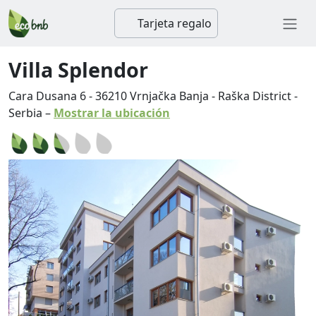
Tarjeta regalo
Villa Splendor
Cara Dusana 6
-
36210
Vrnjačka Banja
-
Raška District
-
Serbia
–
Mostrar la ubicación