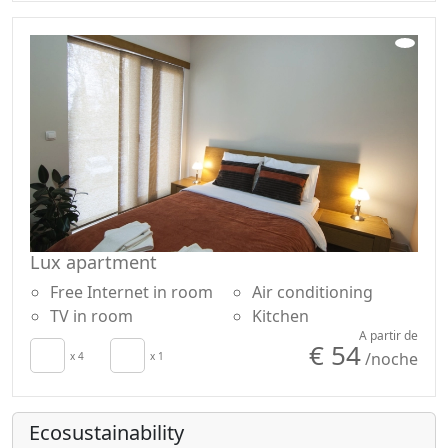
Lux apartment
Free Internet in room
Air conditioning
TV in room
Kitchen
A partir de
€ 54
/noche
x 4
x 1
Ecosustainability