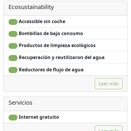
- Servicios de aire acondicionado en Lahore
Ecosustainability
- Servicios de control de plagas
- Limpieza de piscinas
Accessible sin coche
- Servicios de limpieza de alfombras.
- Limpieza y Sanitización
Bombillas de bajo consumo
- Servicios de limpieza comercial
Productos de limpieza ecològicos
• Por qué elegirnos
Consistencia
Recuperación y reutilizaron del agua
Experiencia
Confianza
Reductores de flujo de agua
Asequible y personalizado
Satisfacción garantizada
Leer más
• Contáctenos
Puede contactarnos fácilmente marcando,
Servicios
Internet gratuito