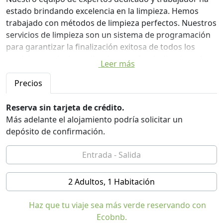
estado brindando excelencia en la limpieza. Hemos
trabajado con métodos de limpieza perfectos. Nuestros
servicios de limpieza son un sistema de programación
para garantizar la finalización exitosa de todos los
servicios que incluyen limpieza profunda, limpieza de
Leer más
mármol, servicio de reparación de aire acondicionado,
servicios de limpieza de oficinas, servicio de limpieza de
Precios
tanques de agua y también servicios de personal de
mantenimiento en Lahore, etc. Estamos orgullosos de
Reserva sin tarjeta de crédito.
tener un gran número de clientes a largo plazo que
Más adelante el alojamiento podría solicitar un
están satisfechos con nuestros servicios.
depósito de confirmación.
Nuestra Empresa reconoce la importancia de la
seguridad y por ello mantiene las políticas de seguridad
estipuladas por los clientes. Nunca olvidamos que es un
privilegio servir a nuestros clientes. Tratamos
2 Adultos, 1 Habitación
cuidadosamente su propiedad mientras la limpiamos.
Puede esperar nuestro servicio de alta calidad de un
Haz que tu viaje sea más verde reservando con
personal profesional que está bien capacitado. A
Ecobnb.