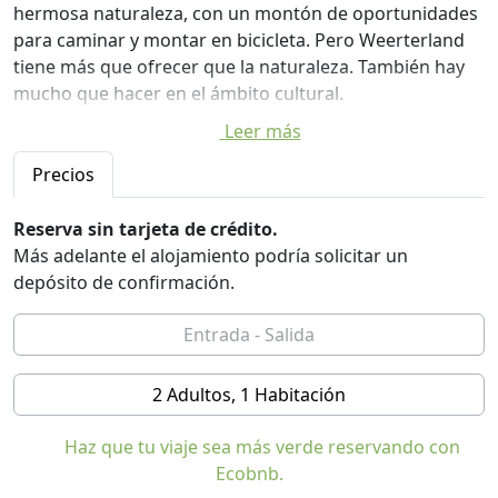
hermosa naturaleza, con un montón de oportunidades
para caminar y montar en bicicleta. Pero Weerterland
tiene más que ofrecer que la naturaleza. También hay
mucho que hacer en el ámbito cultural.
Leer más
En el camping hay muchas instalaciones para niños y
actividades para los niños se organizan regularmente.
Precios
En las inmediaciones del campamento se encuentran
incluyen una hermosa piscina y un parque infantil.
Reserva sin tarjeta de crédito.
Más adelante el alojamiento podría solicitar un
También se puede alquilar un Teepees totalmente
depósito de confirmación.
equipada o tienda de campaña De Waard.
2 Adultos, 1 Habitación
Haz que tu viaje sea más verde reservando con
Ecobnb.