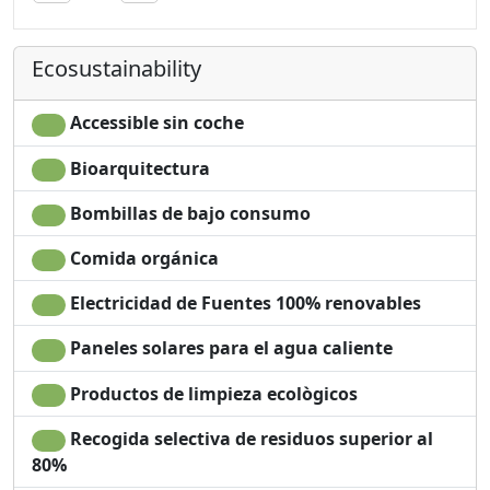
secador de pelo
Bathtub
Living room
Shower
Ecosustainability
Towels
Champú sin plástico,
Sábanas
no monodosis
Cupboard or
Washing machine
Accessible sin coche
Wardrobe
Garden
Bioarquitectura
Desk
Private pool for
Sofa
exclusive use
Bombillas de bajo consumo
Dining table
Comida orgánica
Electricidad de Fuentes 100% renovables
Paneles solares para el agua caliente
Productos de limpieza ecològicos
Recogida selectiva de residuos superior al
80%