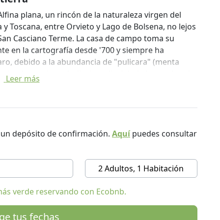
Alfina plana, un rincón de la naturaleza virgen del
a y Toscana, entre Orvieto y Lago de Bolsena, no lejos
e San Casciano Terme. La casa de campo toma su
te en la cartografía desde '700 y siempre ha
ro, debido a la abundancia de "pulicara" (menta
irviendo corriente-bulicaio-pulicaio), de los cuales el
Leer más
 y ahora ofrece habitaciones y apartamentos del
de la zona, de 2 a 7 hasta 25 camas.
o, con el fin de recrear un ambiente familiar y
r un depósito de confirmación.
Aquí
puedes consultar
Usted puede optar por alojarse en apartamentos
s que si es necesario puede llegar a ser de
s clientes pueden tomar ventaja de la gran jardín y
2 Adultos, 1 Habitación
so es un gran salón con chimenea para relajarse y
o granero y se dedica a actividades recreativas.
más verde reservando con Ecobnb.
amente una hectárea y es el hogar de una notable
ige tus fechas
mportante es sin duda la presencia de los majestuosos