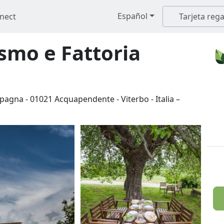
Español
nect
Tarjeta rega
ismo e Fattoria
ampagna
-
01021
Acquapendente
-
Viterbo
-
Italia
–