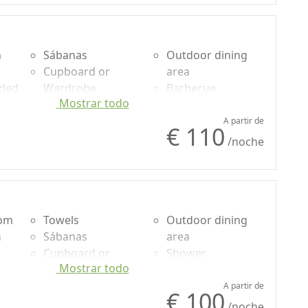
n
Sábanas
Outdoor dining
Cupboard or
area
uded
Wardrobe
Barbecue
Mostrar todo
Sofa
Shower
nto natural
Sofa bed
Garden
A partir de
€ 110
 Monte Rufeno
o
Dining table
Garden view
/noche
Cooking utensils
Own entrance
i Etruschi"
Fridge
Mobiliario
Bagnoregio)
ecológico
oom
Towels
Outdoor dining
n
Sábanas
area
Cupboard or
Shower
Bagno Vignoni - Terme dei Papi (Viterbo) - Saturnia.
Mostrar todo
uded
Wardrobe
Garden
Sofa
Garden view
A partir de
€ 100
Sofa bed
Own entrance
abores y fragancias, esta área incluye una amplia
/noche