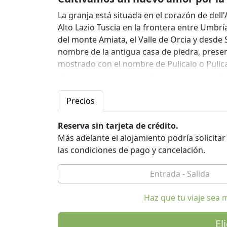
La granja está situada en el corazón de dell'
Alto Lazio Tuscia en la frontera entre Umbrí
del monte Amiata, el Valle de Orcia y desd
nombre de la antigua casa de piedra, presen
mostrado con el nombre de Pulicaio o Pulica
silvestre) o la presencia de agua bulicanti (h
territorio es rico.
La casa ha sido cuidadosamente restaurado
Precios
agroturismo; Se pueden alojar, dependiendo 
Reserva sin tarjeta de crédito.
Cada apartamento está amueblado con cuidad
Más adelante el alojamiento podría solicita
tiene una entrada privada y baño privado. 
las condiciones de pago y cancelación.
(mono o apartamentos), o en las habitacione
interconexión. Además de su alojamiento, lo
grandes salas comunes: una en el primer pi
leer, que la planta baja se deriva del antigu
Haz que tu viaje sea 
El jardín tiene una superficie de aproximad
El
variedad de flores y plantas, pero el más i