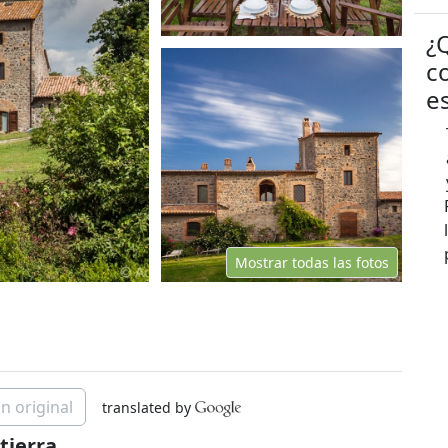
¿
c
e
Mostrar todas las fotos
n original
translated by
tierra