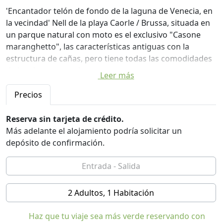
'Encantador telón de fondo de la laguna de Venecia, en
la vecindad' Nell de la playa Caorle / Brussa, situada en
un parque natural con moto es el exclusivo "Casone
maranghetto", las características antiguas con la
estructura de cañas, pero tiene todas las comodidades
de los tiempos modernos.
Leer más
El Casone puede 'dar cabida a un máximo de 5
Precios
personas; Cuenta con una cama doble con un sofá
cama y una cama individual, baño, ducha, aire
Reserva sin tarjeta de crédito.
acondicionado y bomba de calor, nevera + celda de
Más adelante el alojamiento podría solicitar un
congelador, cocina a gas, microondas, sistema de
depósito de confirmación.
sonido y una hermosa chimenea central que es el rey .
Sus días de vacaciones pueden ser animados sólo por
la presencia de la hermosa naturaleza, la posibilidad 'de
2 Adultos, 1 Habitación
excursiones en la laguna / mar con alquiler de botes,
canoas, por los senderos de bicicletas con alquiler de
Haz que tu viaje sea más verde reservando con
bicicletas, de la pesca deportiva en las aguas ricas