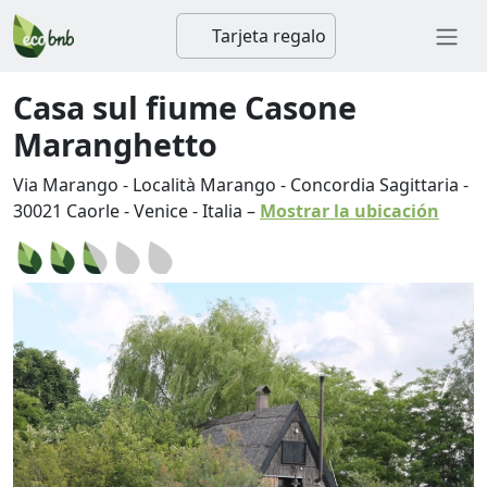
Tarjeta regalo
Casa sul fiume Casone
Maranghetto
Via Marango - Località Marango - Concordia Sagittaria
-
30021
Caorle
-
Venice
-
Italia
–
Mostrar la ubicación