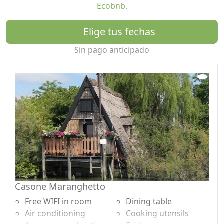
Ecobnb.
salmonetes , anguilas, lubinas, etc, etc, o simplemente
relajarse aprovechando el jardín amurallado (perfecto
Elige tus fechas
para sus mascotas) y se plantaron huertos o
suspendido sobre la terraza laguna.
Sin pago anticipado
E 'se dispone de una zona al aire libre con mesa y
reposapiés para dar la posibilidad de comer fuera y
apreciar cómo el 'ruido' de silencio.
La casa grande tiene también un muelle hasta mt. 12.
Estamos disponibles para restaurantes / mesones le
dicen la zona, accesible en coche o en bicicleta oa lo
largo del río en una canoa, o simplemente poner a
disposición esta barbacoa en el jardín, excelente carne
o pescado a la plancha de bricolaje.
Casone Maranghetto
Los precios de lista se quedan de 01,06,2017 a
30,09,2017
Free WIFI in room
Dining table
Air conditioning
Cooking utensils
El s'intente precio sólo durante la noche, incluyendo