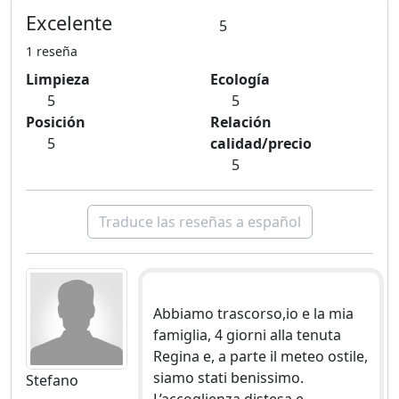
Excelente
5
1 reseña
Limpieza
Ecología
5
5
Posición
Relación
5
calidad/precio
5
Traduce las reseñas a español
Abbiamo trascorso,io e la mia
famiglia, 4 giorni alla tenuta
Regina e, a parte il meteo ostile,
siamo stati benissimo.
Stefano
L’accoglienza distesa e