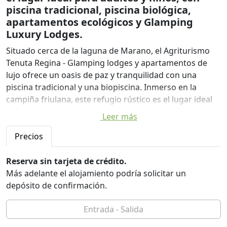
piscina tradicional, piscina biológica,
apartamentos ecológicos y Glamping
Luxury Lodges.
Situado cerca de la laguna de Marano, el Agriturismo
Tenuta Regina - Glamping lodges y apartamentos de
lujo ofrece un oasis de paz y tranquilidad con una
piscina tradicional y una biopiscina. Inmerso en la
campiña friulana, este refugio rústico es el lugar ideal
para unas vacaciones regeneradoras. El glamping aquí
Leer más
es sinónimo de aventura, relajación y contacto con la
naturaleza, ofreciendo a los niños espacios abiertos
Precios
para jugar y a los padres la posibilidad de disfrutar de
un descanso sin estrés y lejos de las aglomeraciones.
Reserva sin tarjeta de crédito.
Los apartamentos del Tenuta Regina, con sus techos
Más adelante el alojamiento podría solicitar un
con vigas vistas y muebles tradicionales, ofrecen un
depósito de confirmación.
ambiente acogedor y auténtico. También podrá deleitar
su paladar con un rico desayuno bajo petición, servido
directamente en su alojamiento en temporada alta.