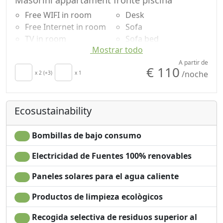
Free WIFI in room
Desk
Free Internet in room
Sofa
TV in room
Sofa bed
Mostrar todo
Air conditioning
Dining table
Autonomous heating
Cooking utensils
A partir de
€ 110
/noche
Crib
x 2 (+3)
x 1
Fridge
Kitchen
Coffee machine
Kitchenette
Outdoor dining area
Ecosustainability
secador de pelo
Barbecue
Living room
Shower
Terrace
Champú sin plástico,
Bombillas de bajo consumo
Patio
no monodosis
Electricidad de Fuentes 100% renovables
Clotheshorse
Garden
Towels
Garden view
Paneles solares para el agua caliente
Sábanas
Panoramic view
Cupboard or
Microwave
Productos de limpieza ecològicos
Wardrobe
Recogida selectiva de residuos superior al