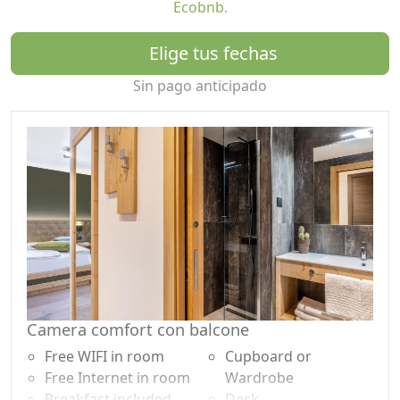
Ecobnb.
de Molveno (8 km), Andalo y Paganella (12 km), Trento y
Riva del Garda (35 km) y Madonna di Campiglio (45 km).
Elige tus fechas
Sin pago anticipado
Camera comfort con balcone
Free WIFI in room
Cupboard or
Free Internet in room
Wardrobe
Breakfast included
Desk