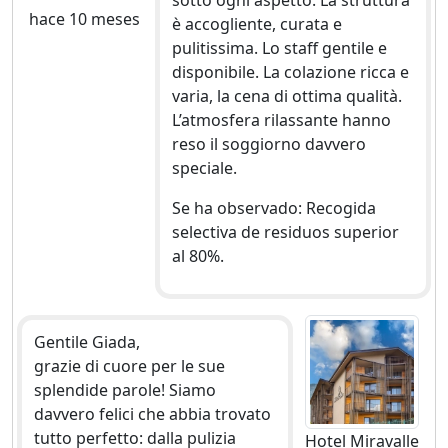
sotto ogni aspetto. La struttura
hace 10 meses
è accogliente, curata e
pulitissima. Lo staff gentile e
disponibile. La colazione ricca e
varia, la cena di ottima qualità.
L’atmosfera rilassante hanno
reso il soggiorno davvero
speciale.
Se ha observado: Recogida
selectiva de residuos superior
al 80%.
Gentile Giada,
grazie di cuore per le sue
splendide parole! Siamo
davvero felici che abbia trovato
tutto perfetto: dalla pulizia
Hotel Miravalle