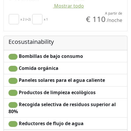
Mostrar todo
Crib
Suelo de madera
secador de pelo
natural
A partir de
€ 110
/noche
Terrace
x 2 (+2)
x 1
Shower
Towels
Champú sin plástico,
Sábanas
no monodosis
Ecosustainability
Panoramic view
Bombillas de bajo consumo
Comida orgánica
Paneles solares para el agua caliente
Productos de limpieza ecològicos
Recogida selectiva de residuos superior al
80%
Reductores de flujo de agua