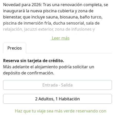
Novedad para 2026: Tras una renovación completa, se
inaugurará la nueva piscina cubierta y zona de
bienestar, que incluye sauna, biosauna, baño turco,
piscina de inmersión fría, ducha sensorial, sala de
relajación, jacuzzi exterior, zona de infusiones y
servicios de tratamientos y masajes. También se
Leer más
construirá una nueva sala de juegos, con más espacio
dedicado a talleres creativos con materiales naturales y
Precios
oportunidades para explorar la zona. Esperamos darle
la bienvenida para una estancia agradable y
Reserva sin tarjeta de crédito.
revitalizante.
Más adelante el alojamiento podría solicitar un
depósito de confirmación.
El Hotel Miravalle en San Lorenzo Dorsino, Trentino, es
un hotel de gestión familiar situado en una ubicación
panorámica a los pies de los Dolomitas, en pleno
Parque Natural Adamello Brenta. Ofrece terraza con
2 Adultos, 1 Habitación
vistas, tumbonas y aparcamiento gratuito. Gracias a su
ubicación estratégica, se puede llegar fácilmente a
Haz que tu viaje sea más verde reservando con
atracciones como el Oasis de Nembia (4,2 km), el lago