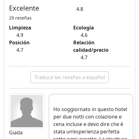
Excelente
4.8
29 reseñas
Limpieza
Ecología
4.9
4.6
Posición
Relación
4.7
calidad/precio
4.7
Traduce las reseñas a español
Ho soggiornato in questo hotel
per due notti con colazione e
cena incluse e devo dire che è
stata un’esperienza perfetta
Giada