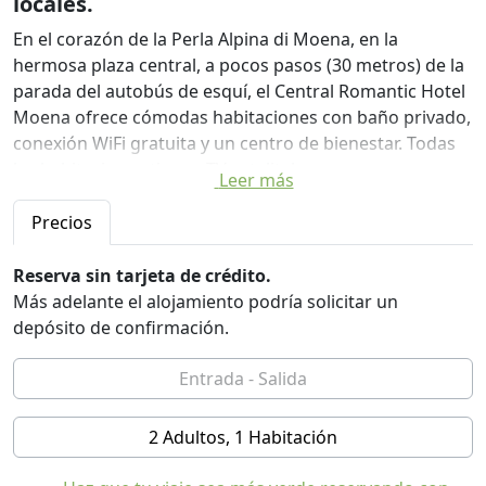
locales.
En el corazón de la Perla Alpina di Moena, en la
hermosa plaza central, a pocos pasos (30 metros) de la
parada del autobús de esquí, el Central Romantic Hotel
Moena ofrece cómodas habitaciones con baño privado,
conexión WiFi gratuita y un centro de bienestar. Todas
las habitaciones tienen TV satelital.
Leer más
Por la mañana, podrá disfrutar de un rico desayuno
Precios
bufé con pasteles caseros e incluso productos salados.
Los postres del desayuno provienen de nuestra
Reserva sin tarjeta de crédito.
pastelería (a 50 metros del hotel), los otros productos
Más adelante el alojamiento podría solicitar un
(como leche y queso) están a cero km, de los
depósito de confirmación.
proveedores del pueblo y del valle.
El centro de bienestar, accesible con reserva, ofrece una
sauna, duchas emocionales y un baño turco.
2 Adultos, 1 Habitación
Los huéspedes también tienen una cafetería y una
pequeña biblioteca.