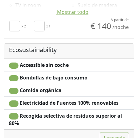
TV in room
Suelo de madera
Mostrar todo
Autonomous heating
natural
Minibar disponible
Shower
A partir de
€ 140
/noche
bajo petición para
x 2
x 1
Champú sin plástico,
ahorro de energía
no monodosis
secador de pelo
Mountain view
Ecosustainability
Towels
Panoramic view
Sábanas
Accessible sin coche
Bombillas de bajo consumo
Comida orgánica
Electricidad de Fuentes 100% renovables
Recogida selectiva de residuos superior al
80%
Leer más