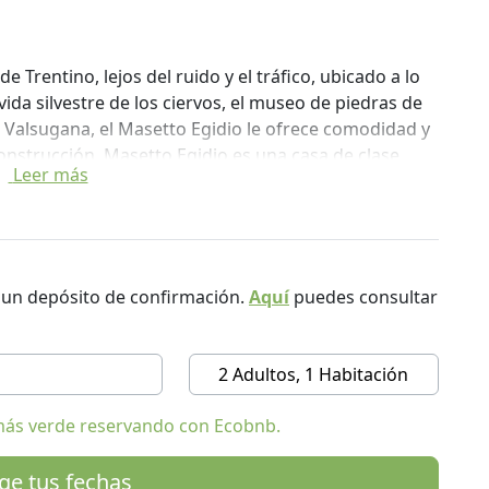
Trentino, lejos del ruido y el tráfico, ubicado a lo
 vida silvestre de los ciervos, el museo de piedras de
sta Valsugana, el Masetto Egidio le ofrece comodidad y
construcción. Masetto Egidio es una casa de clase
Leer más
nso y bienestar.
ado a disposición de los clientes, un amplio
o cubierto y cerrado para bicicletas y motocicletas.
ella, la montaña contemporánea, un lugar de arte,
r un depósito de confirmación.
Aquí
puedes consultar
 que promueve el turismo sostenible. Ven a
2 Adultos, 1 Habitación
más verde reservando con Ecobnb.
ige tus fechas