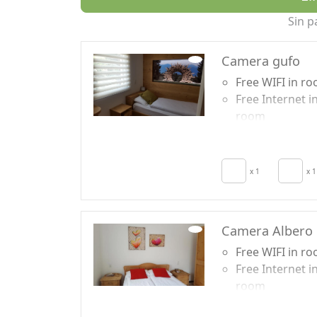
Sin p
Camera gufo
Free WIFI in r
Free Internet i
room
Breakfast incl
Autonomous
heating
x 1
x 1
secador de pel
Towels
Camera Albero
Free WIFI in r
Free Internet i
room
Breakfast incl