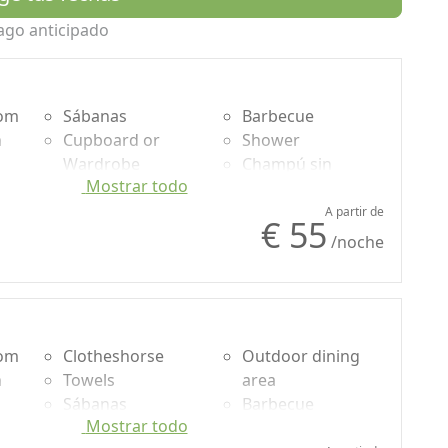
ago anticipado
oom
Sábanas
Barbecue
n
Cupboard or
Shower
Wardrobe
Champú sin
Mostrar todo
uded
Desk
plástico, no
Ironing facilities
monodosis
A partir de
€ 55
Coffee machine
Washing machine
/noche
o
Outdoor dining
Garden
area
Own entrance
oom
Clotheshorse
Outdoor dining
n
Towels
area
Sábanas
Barbecue
Mostrar todo
uded
Desk
Shower