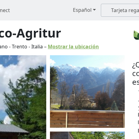
Español
nect
Tarjeta rega
co-Agritur
vano
-
Trento
-
Italia
–
Mostrar la ubicación
¿
c
e