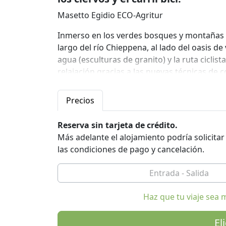
Masetto Egidio ECO-Agritur
Inmerso en los verdes bosques y montañas de 
largo del río Chieppena, al lado del oasis de
agua (esculturas de granito) y la ruta cicli
relajación gracias a las nuevas técnicas de 
energética A + que se encargará de su desca
Masetto Egidio tiene un hermoso jardín priv
Precios
estacionamiento interno y un estacionamient
Masetto Egidio tiene un acuerdo con Arte S
Reserva sin tarjeta de crédito.
música y danza.
Más adelante el alojamiento podría solicita
las condiciones de pago y cancelación.
Masetto Egidio es una estructura ecológica
buscarnos!
Haz que tu viaje sea 
El