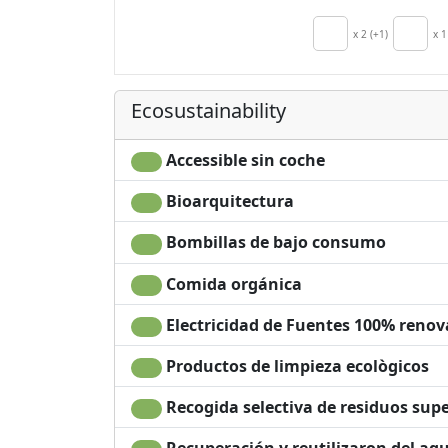
Autonomous
heating
x 2 (+1)
x 1
Crib
Minibar dispon
bajo petición p
Ecosustainability
ahorro de ener
secador de pel
Accessible sin coche
Terrace
Bioarquitectura
Bombillas de bajo consumo
Comida orgánica
Electricidad de Fuentes 100% renov
Productos de limpieza ecològicos
Recogida selectiva de residuos supe