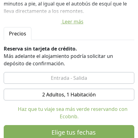
minutos a pie, al igual que el autobús de esquí que le
lleva directamente a los remontes.
Leer más
Es el punto de partida ideal para agradables paseos y
excursiones por los impresionantes Dolomitas, y ofrece
Precios
una estancia cómoda y relajante, además de
numerosas opciones deportivas y de ocio durante todo
Reserva sin tarjeta de crédito.
el año.
Más adelante el alojamiento podría solicitar un
depósito de confirmación.
El apartamento de alquiler es un apartamento de dos
habitaciones con capacidad para 2-4 personas (40 m²),
que consta de un salón con cocina americana y sofá
cama doble, un dormitorio con cama doble/dos camas
2 Adultos, 1 Habitación
individuales y una cama individual (con opción de
añadir barandillas para niños) y un baño con ventana y
Haz que tu viaje sea más verde reservando con
ducha con temperatura controlada.
Ecobnb.
Está situado en la planta baja de una villa y cuenta con
entrada privada, calefacción independiente, suelos
Elige tus fechas
aislados, jardín privado con tumbonas, aparcamiento