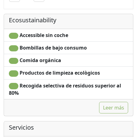
Living room
Shower
Clotheshorse
Champú sin plástico,
Ecosustainability
Towels
no monodosis
Sábanas
Washing machine
Cupboard or
Garden
Accessible sin coche
Wardrobe
Mountain view
Bombillas de bajo consumo
Desk
Garden view
Ironing facilities
Panoramic view
Comida orgánica
Sofa
Own entrance
Dining table
Productos de limpieza ecològicos
Recogida selectiva de residuos superior al
80%
Leer más
Servicios