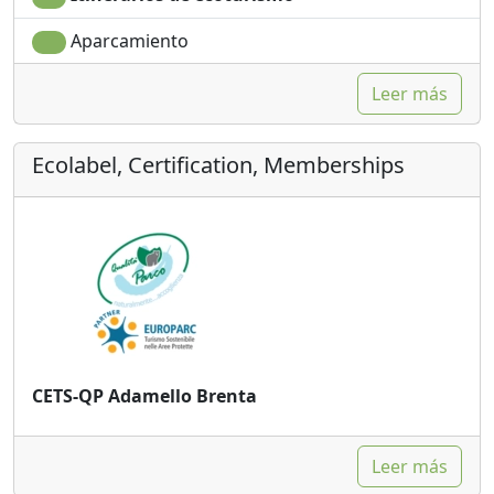
Park Quality por su compromiso con el medio
Aparcamiento
ambiente.
Leer más
verano:
El Hotel Fantelli se encuentra en Folgarida, en Val di
Sole (Trentino), a tiro de piedra de los Dolomitas de
Ecolabel, Certification, Memberships
Brenta. Numerosos paseos poco exigentes son ideales
desde nuestro hotel, ideal también para los más
pequeños, y excursiones y posibilidades de trekking
para los más experimentados.
En tu bicicleta puedes entrenar en caminos de tierra o
exigentes descensos por el bosque para descubrir la
naturaleza.
En el cercano cercano Parque Nacional Stelvio se puede
admirar la fauna alpina o visitar cabañas y cabañas con
CETS-QP Adamello Brenta
grandes áreas verdes y juegos para niños.
Al atardecer puede disfrutar de un aperitivo en nuestro
Hall and Bar y para la cena, en nuestro comedor, le
Leer más
deleitaremos con la deliciosa y refinada cocina de la