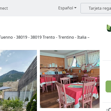
Español
nect
Tarjeta rega
 Tuenno - 38019
-
38019
Trento
-
Trentino
-
Italia
–
¿