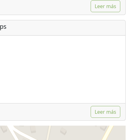
Leer más
ips
Leer más