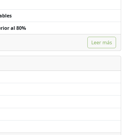
ables
rior al 80%
Leer más