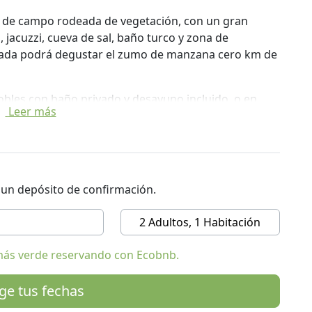
a de campo rodeada de vegetación, con un gran
 jacuzzi, cueva de sal, baño turco y zona de
llegada podrá degustar el zumo de manzana cero km de
bles con baño privado y desayuno incluido, o en
Leer más
e estar.
nos, con quincho y mesas al aire libre para
r un depósito de confirmación.
y actividades (trekking, BTT, senderos naturales,
lo Brenta, cabalgatas ..).
2 Adultos, 1 Habitación
más verde reservando con Ecobnb.
ige tus fechas
a acceder a los lugares de interés de Trentino y
ita