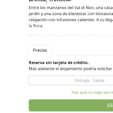
Entre los manzanos del Val di Non, una cas
jardín y una zona de bienestar con biosauna,
relajación con infusiones calientes. A su 
la finca.
Puedes alojarte en cómodas habitaciones do
apartamentos equipados con cocina y sala d
Precios
A disposición de los huéspedes:
- Jardín con área de relax, rodeado de manza
Reserva sin tarjeta de crédito.
parrilladas con amigos.
Más adelante el alojamiento podría solicita
- Sala común con información sobre la zona 
guías turísticos para visitar el Parque Adamel
- lavadero y espacios para secar la ropa
- zona de relajación y centro de bienestar
Haz que tu viaje sea 
- estacionamiento al aire libre
- Cunas y catres para niños pequeños
El
- TARJETA DE INVITADO TRENTINO gratuita par
utilizar el transporte público de forma gratu