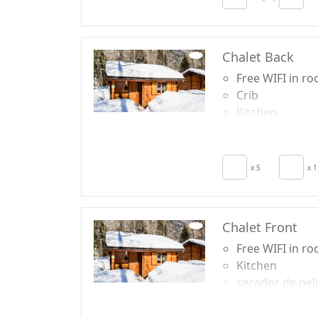
Chalet Back
Free WIFI in r
Crib
Kitchen
secador de pel
Patio
Clotheshorse
x 5
x 1
Chalet Front
Free WIFI in r
Kitchen
secador de pel
Patio
Clotheshorse