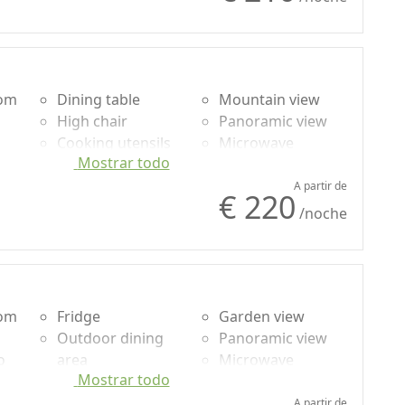
oom
Dining table
Mountain view
High chair
Panoramic view
Cooking utensils
Microwave
Mostrar todo
o
Outdoor dining
Smart TV
area
A partir de
€ 220
Shower
/noche
oom
Fridge
Garden view
Outdoor dining
Panoramic view
o
area
Microwave
Mostrar todo
Shower
Smart TV
Garden
A partir de