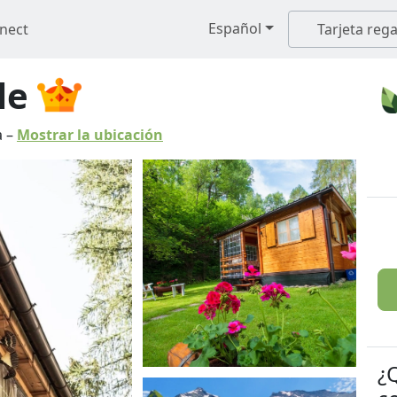
Español
nect
Tarjeta rega
le
a
–
Mostrar la ubicación
¿