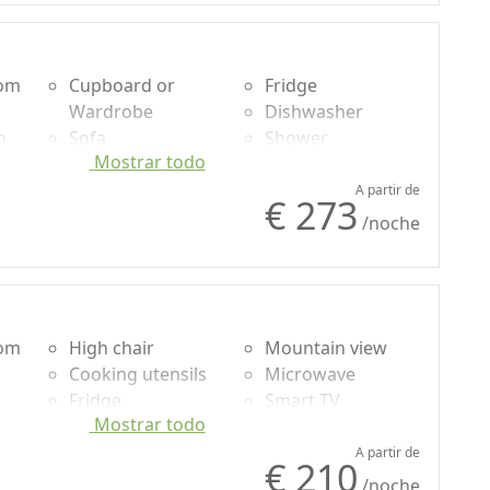
oom
Cupboard or
Fridge
Wardrobe
Dishwasher
o
Sofa
Shower
Mostrar todo
Dining table
Microwave
High chair
Smart TV
A partir de
€ 273
Cooking utensils
/noche
oom
High chair
Mountain view
Cooking utensils
Microwave
Fridge
Smart TV
Mostrar todo
o
Shower
A partir de
€ 210
/noche