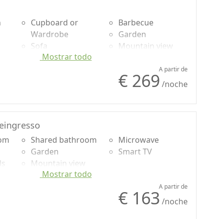
o gratuito de skibus que lleva a los huéspedes a las
ole.
n
Cupboard or
Barbecue
Wardrobe
Garden
Sofa
Mountain view
Mostrar todo
Dining table
Panoramic view
o
Cooking utensils
Microwave
A partir de
€ 269
Fridge
Smart TV
/noche
Outdoor dining
area
reingresso
oom
Shared bathroom
Microwave
Garden
Smart TV
ls
Mountain view
Mostrar todo
Garden view
A partir de
€ 163
/noche