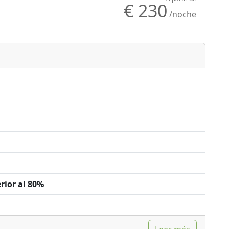
€ 230
ls
Mountain view
/noche
rior al 80%