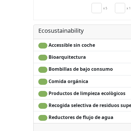
Cooking utensi
x 5
x 1
Ecosustainability
Accessible sin coche
Bioarquitectura
Bombillas de bajo consumo
Comida orgánica
Productos de limpieza ecològicos
Recogida selectiva de residuos supe
Reductores de flujo de agua