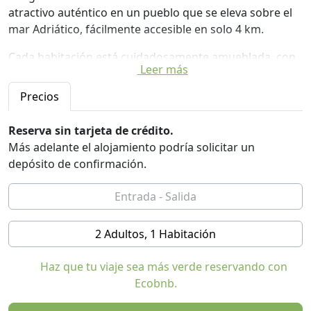
atractivo auténtico en un pueblo que se eleva sobre el
mar Adriático, fácilmente accesible en solo 4 km.
Cada habitación está cuidadosamente amueblada, con
Leer más
baño privado y TV de pantalla plana. En la propiedad
también encontrará un bar-restaurante, a petición,
Precios
excursiones en bicicleta o a caballo.
Reserva sin tarjeta de crédito.
El Relais Borgo sul Mare ofrece el uso gratuito de
Más adelante el alojamiento podría solicitar un
bicicletas. Además, la zona está indicada para
depósito de confirmación.
excursiones peatonales a través de senderos
pintorescos y sugerentes que llegan al mar.
Es el punto de partida ideal para descubrir el Parque de
la Zona Marina Protegida de Torre del Cerrano y el
2 Adultos, 1 Habitación
Oasis Calanchi di Atri de WWF. Se encuentra a 46 km de
San Benedetto del Tronto y a 15 km del aeropuerto de
Haz que tu viaje sea más verde reservando con
Pescara.
Ecobnb.