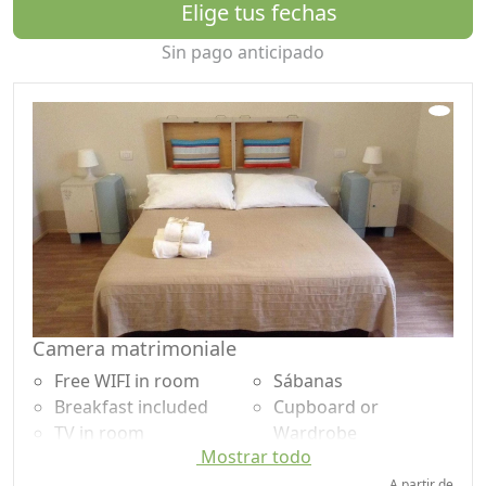
Elige tus fechas
Sin pago anticipado
Camera matrimoniale
Free WIFI in room
Sábanas
Breakfast included
Cupboard or
TV in room
Wardrobe
Mostrar todo
Air conditioning
Desk
Autonomous heating
Shower
A partir de