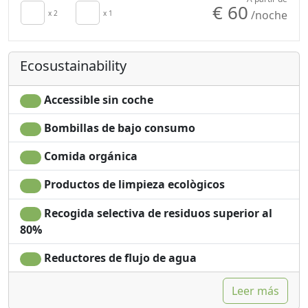
€ 60
/noche
secador de pelo
x 2
x 1
Champú sin plástico,
Terrace
no monodosis
Towels
Ecosustainability
Accessible sin coche
Bombillas de bajo consumo
Comida orgánica
Productos de limpieza ecològicos
Recogida selectiva de residuos superior al
80%
Reductores de flujo de agua
Leer más