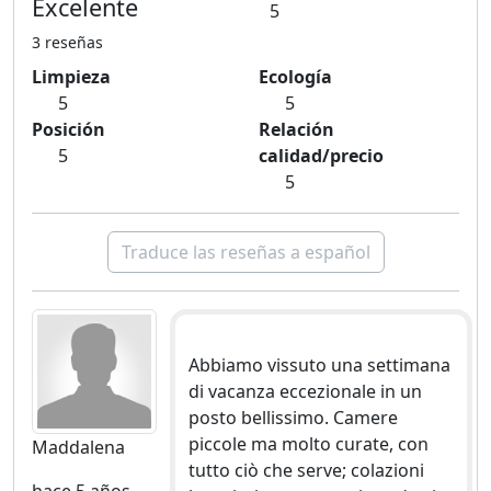
Excelente
5
3 reseñas
Limpieza
Ecología
5
5
Posición
Relación
5
calidad/precio
5
Traduce las reseñas a español
Abbiamo vissuto una settimana
di vacanza eccezionale in un
posto bellissimo. Camere
piccole ma molto curate, con
Maddalena
tutto ciò che serve; colazioni