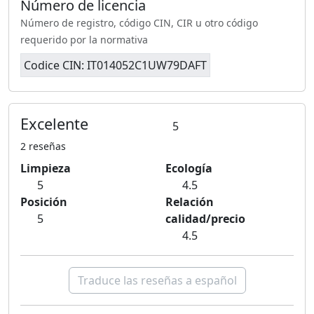
Número de licencia
Número de registro, código CIN, CIR u otro código
requerido por la normativa
Codice CIN: IT014052C1UW79DAFT
Excelente
5
2 reseñas
Limpieza
Ecología
5
4.5
Posición
Relación
5
calidad/precio
4.5
Traduce las reseñas a español