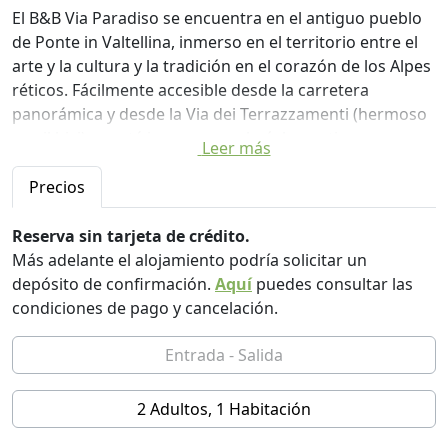
El B&B Via Paradiso se encuentra en el antiguo pueblo
de Ponte in Valtellina, inmerso en el territorio entre el
arte y la cultura y la tradición en el corazón de los Alpes
réticos. Fácilmente accesible desde la carretera
panorámica y desde la Via dei Terrazzamenti (hermoso
carril bici) ya está inmerso en el núcleo antiguo, es
Leer más
posible visitar toda la ciudad a pie. En julio es el punto
de referencia de AmbriaJazz, un festival de música
Precios
contemporánea de apreciado valor ( ).
Las habitaciones todas con baño están ubicadas en el
Reserva sin tarjeta de crédito.
ático recién reformado, cada una de ellas está dedicada
Más adelante el alojamiento podría solicitar un
a un escritor-viajero del que encontrarás algunos
depósito de confirmación.
Aquí
puedes consultar las
textos esparcidos sobre los muebles ligeramente retro
condiciones de pago y cancelación.
que decoran el local. En la misma planta también se
encuentra la sala de desayunos con un gran ventanal
sobre los tejados de pizarra y la sierra de Orobic al
frente. La gran terraza está equipada con tumbonas y
2 Adultos, 1 Habitación
mesas donde podrá relajarse bajo el sol y disfrutar del