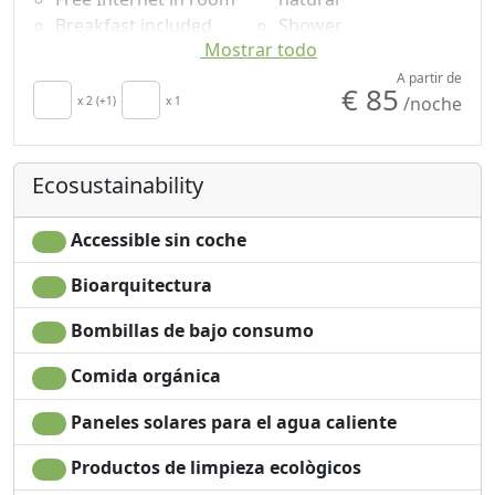
Breakfast included
Shower
Mostrar todo
Crib
Champú sin plástico,
secador de pelo
no monodosis
A partir de
€ 85
/noche
Towels
x 2 (+1)
x 1
Mountain view
Sábanas
Garden view
Fridge
Panoramic view
Ecosustainability
Dishwasher
Own entrance
Coffee machine
Microwave
Accessible sin coche
Bioarquitectura
Bombillas de bajo consumo
Comida orgánica
Paneles solares para el agua caliente
Productos de limpieza ecològicos