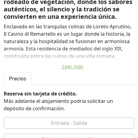
rodeado de vegetación, donde los sabores
auténticos, el silencio y la tradición se
convierten en una experiencia única.
Enclavado en las tranquilas colinas de Loreto Aprutino,
Il Casino di Remartello es un lugar donde la historia, la
naturaleza y la hospitalidad se fusionan en armoniosa
armonía. Esta residencia de mediados del siglo XIX,
construida sobre las ruinas de una villa romana,
conserva el encanto de la piedra natural de Abruzzo,
Leer más
transformándola en una estancia auténtica y refinada.
Precios
Las habitaciones, meticulosamente mantenidas,
ofrecen comodidades modernas en un entorno rural
Reserva sin tarjeta de crédito.
atemporal: espacios acogedores, materiales naturales,
Más adelante el alojamiento podría solicitar un
servicios completos y una omnipresente sensación de
depósito de confirmación.
intimidad y bienestar. Aquí, cada despertar viene
acompañado de un desayuno nutritivo preparado con
productos de la granja a la mesa, una expresión directa
de la tierra circundante.