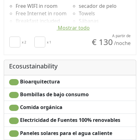
Free WIFI in room
secador de pelo
El Casino di Remartello es también un escenario
Free Internet in room
Towels
encantador para eventos y ocasiones especiales: las
Breakfast included
Sábanas
salas históricas, con techos abovedados y detalles de
Mostrar todo
TV in room
Shower
época, crean una atmósfera única que hace que cada
Air conditioning
Garden view
A partir de
momento sea inolvidable.
€ 130
/noche
Crib
x 2
x 1
Smart TV
Aquí, el tiempo se detiene, la tierra cuenta su historia y
la hospitalidad se convierte en una experiencia
auténtica.
Ecosustainability
Bioarquitectura
Bombillas de bajo consumo
Comida orgánica
Electricidad de Fuentes 100% renovables
Paneles solares para el agua caliente