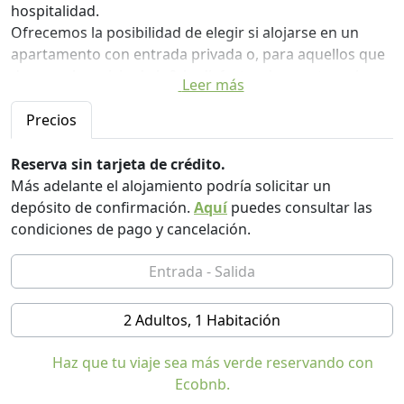
hospitalidad.
Ofrecemos la posibilidad de elegir si alojarse en un
apartamento con entrada privada o, para aquellos que
desean el servicio de b & b, disfrutar de nuestros ricos
Leer más
desayunos basados en productos locales y orgánicos,
tenemos tres habitaciones con baño privado. A
Precios
disposición de los huéspedes también hay una cocina
equipada y una amplia sala de estar, wi-fi,
Reserva sin tarjeta de crédito.
estacionamiento, así como todos los espacios al aire
Más adelante el alojamiento podría solicitar un
libre de nuestra granja.
depósito de confirmación.
Aquí
puedes consultar las
Ofrecemos la oportunidad de permanecer en un lugar
condiciones de pago y cancelación.
tranquilo rodeado de vegetación. Nuestros huéspedes
pueden disfrutar de la tranquilidad y la relajación del
campo, echar un vistazo a nuestra actividad agrícola y
participar en los talleres de autoproducción que
2 Adultos, 1 Habitación
organizamos (pan de levadura natural, extracción de
aceites esenciales).
Haz que tu viaje sea más verde reservando con
Desde aquí también es posible organizar caminatas,
Ecobnb.
paseos a caballo, paseos en bicicleta, visitas a aldeas,