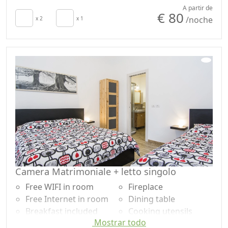
Kitchenette
Coffee machine
A partir de
€ 80
/noche
secador de pelo
x 2
x 1
Outdoor dining area
Living room
Barbecue
Towels
Shower
Sábanas
Garden
Cupboard or
Garden view
Wardrobe
Microwave
Desk
Camera Matrimoniale + letto singolo
Free WIFI in room
Fireplace
Free Internet in room
Dining table
Breakfast included
Cooking utensils
Mostrar todo
Kitchen
Fridge