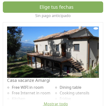
museos, sitios arqueológicos y ciudades medievales de
Elige tus fechas
las hermosas colinas de Marche, excursiones de
Sin pago anticipado
montaña en el Parque Nacional Monti Sibillini o al lago
de S. Ruffino. , ir en busca de orquídeas y trufas ...
Casa vacanze Amargi
Free WIFI in room
Dining table
Free Internet in room
Cooking utensils
Kitchen
Fridge
Mostrar todo
Kitchenette
Coffee machine