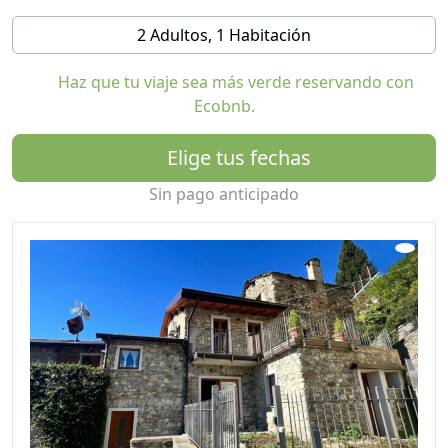
Planta inferior compuesta por:
2 Adultos, 1 Habitación
- Entrada a amplio salón con mesa de comedor, TV, sofá.
- Cocina equipada con horno, lavavajillas y placa de
Haz que tu viaje sea más verde reservando con
inducción.
Ecobnb.
- baño con ducha grande
- armario
Elige tus fechas
- probé el jardín.
Subiendo unas modernas escaleras se llega a la zona
Sin pago anticipado
de noche con 2 dormitorios: uno doble y otro con dos
camas individuales.
Ambos dormitorios tienen acceso a la terraza que
ofrece una vista impresionante de los Alpes.
Junto a la terraza se encuentra otra zona verde privada
de la casa.
Desde el jardín frente a la entrada de la casa también se
accede al lavadero donde se pueden guardar bicicletas
o material deportivo. También hay una lavadora
disponible en la habitación.