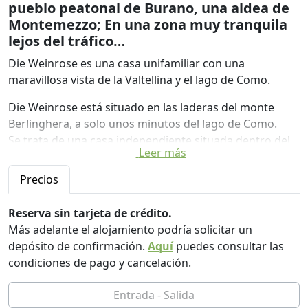
pueblo peatonal de Burano, una aldea de
Montemezzo; En una zona muy tranquila
lejos del tráfico…
Die Weinrose es una casa unifamiliar con una
maravillosa vista de la Valtellina y el lago de Como.
Die Weinrose está situado en las laderas del monte
Berlinghera, a solo unos minutos del lago de Como.
Se trata de una casa independiente situada dentro del
Leer más
pueblo peatonal de Burano, una aldea de Montemezzo;
En zona muy tranquila y alejada del tráfico.
Precios
La casa es espaciosa y ofrece 4 camas, así como un
pequeño jardín y una terraza.
Reserva sin tarjeta de crédito.
Más adelante el alojamiento podría solicitar un
Die Weinrose toma su nombre de la rosa silvestre de
depósito de confirmación.
Aquí
puedes consultar las
los Alpes. En el jardín podrás apreciar tanto esta rosa
condiciones de pago y cancelación.
antigua como las hierbas aromáticas disponibles para
tu cocina.
El alojamiento se estructura en dos niveles: