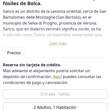
fósiles de Bolca.
Sanco es un distrito de la Lessinia oriental, cerca de San
Bartolomeo delle Montagne (San Bortolo), en el
municipio de Selva di Progno, provincia de Verona.
Sanco, que en dialecto veronés significa zurdo, se ha
traducido como Zanco, un topónimo inexpresivo que,
como suele ocurrir con la italianización de nombres,
Leer más
borra una parte importante de la historia del lugar.
Precios
Situado a 940 metros sobre el nivel del mar, limita al
este con el Valle de Alpone y el Valle del Chiampo (este
Reserva sin tarjeta de crédito.
último en la provincia de Vicenza), al norte con las
Más adelante el alojamiento podría solicitar un
laderas del macizo de Carega (Monte Lobbia), al oeste
depósito de confirmación.
Aquí
puedes consultar las
con el Valle de Revolto y el Valle de Illasi, y al sur con la
condiciones de pago y cancelación.
cresta entre el Valle de Illasi y el Valle de Alpone, en
cuya cima se encuentra Sprea. El distrito consta de una
sola vivienda, ampliamente renovada mediante obras
de restauración histórico-artística de conservación de
2 Adultos, 1 Habitación
forma ecosostenible, realizadas con materiales y