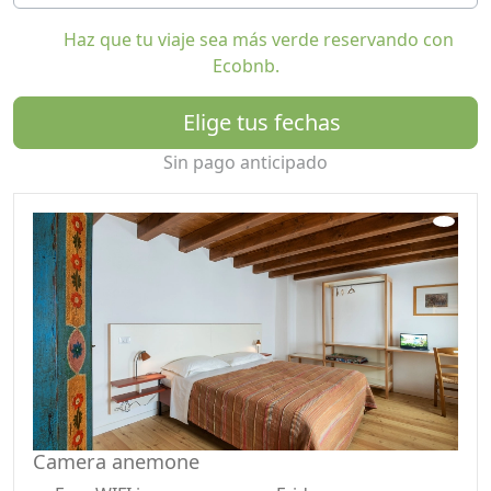
técnicas respetuosas con el medio ambiente para
Haz que tu viaje sea más verde reservando con
recuperar su belleza original y garantizar la longevidad
Ecobnb.
y la salud de la estructura.
Elige tus fechas
La estructura cuenta con tres habitaciones, todas con
baño privado. Se proporcionan sábanas, mantas y
Sin pago anticipado
almohadas, además de un juego de toallas con
posibilidad de cambio (con cargo adicional). Todas las
habitaciones son para no fumadores, luminosas y
cuentan con wifi gratuito.
La cocina es un espacio común para compartir con
otros huéspedes, donde se puede desayunar o
preparar el almuerzo y/o la cena. Ofrece todos los
suministros necesarios, una cafetera/capuchino, un
horno microondas y una pequeña nevera, además de
café, té e infusiones. El uso de la cocina es gratuito.
Camera anemone
Previa solicitud y aviso previo, se ofrece un abundante