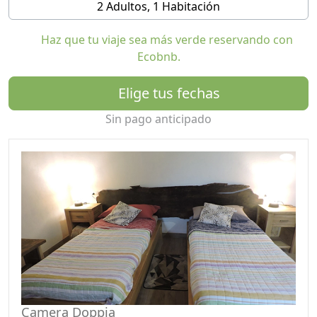
2 Adultos, 1 Habitación
herradura que recorrerás: no sólo naturaleza sino
también historia, un encuentro mágico y emocionante.
Haz que tu viaje sea más verde reservando con
Ecobnb.
Nuestra empresa está ubicada en un “patio” a 5
minutos del pueblo de Cicogna. Tanto a la casa rural
Elige tus fechas
como al pequeño camping agrícola solo se puede
acceder a pie.
Sin pago anticipado
Aquí se llama “patio” a un asentamiento situado fuera
del centro habitado, donde vivían familias campesinas
con sus animales; En comparación con los pastos de
montaña, estaba habitado todo el año.
Nuestra aventura comenzó hace unos 20 años,
rehabitamos el patio dedicándonos a la cría de cabras
lecheras y a la elaboración de quesos.
Le damos la bienvenida en una casa rural que data de
1920, renovada manteniendo las características
originales, en piedra con techo de pizarra según la
tradición local.
Camera Doppia
Madera tratada con impregnantes naturales,