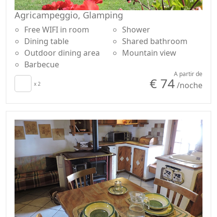
su transporte hasta nosotros. Alternativamente, para
Agricampeggio, Glamping
subir al pueblo hay una ruta a pie o se pueden alquilar
bicicletas eléctricas en el pueblo al principio del valle.
Free WIFI in room
Shower
Dining table
Shared bathroom
Outdoor dining area
Mountain view
Barbecue
A partir de
€ 74
/noche
x 2