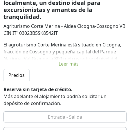
localmente, un destino ideal para
excursionistas y amantes de la
tranquilidad.
Agriturismo Corte Merina - Aldea Cicogna-Cossogno VB
CIN IT103023B5SK8542IT
El agroturismo Corte Merina está situado en Cicogna,
fracción de Cossogno y pequeña capital del Parque
Nacional Val Grande, a 800 metros sobre el nivel del
Leer más
mar, en una zona montañosa con un encanto muy
especial: pasado y presente se funden en un entorno
Precios
único y extraordinario, el parque y su naturaleza
salvaje, salvaje en la que aventurarse para realizar
Reserva sin tarjeta de crédito.
excursiones y trekking por senderos naturales entre
Más adelante el alojamiento podría solicitar un
bosques centenarios, torrentes en el fondo del valle,
depósito de confirmación.
crestas con vistas impresionantes.
Las huellas de una civilización campesina que aquí
habitó se pueden encontrar en las ruinas de los pastos
de montaña abandonados, en los caminos de