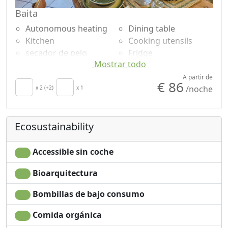
Baita
Autonomous heating
Dining table
Kitchen
Cooking utensils
secador de pelo
Fridge
Mostrar todo
Living room
Outdoor dining area
Terrace
Shower
A partir de
€ 86
/noche
Towels
x 2 (+2)
x 1
Mountain view
Sábanas
Own entrance
Ironing facilities
Microwave
Ecosustainability
Sofa
Accessible sin coche
Bioarquitectura
Bombillas de bajo consumo
Comida orgánica