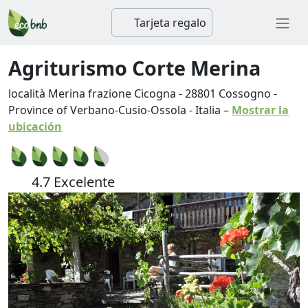
Tarjeta regalo
Agriturismo Corte Merina
località Merina frazione Cicogna
-
28801
Cossogno
-
Province of Verbano-Cusio-Ossola
-
Italia
–
Mostrar la
ubicación
4.7 Excelente