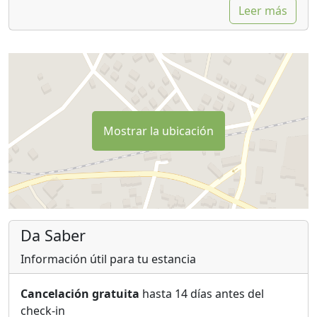
Leer más
terracería en buen estado.
Posibilidad de alquilar bicicletas en las inmediaciones.
Pensemos que estamos en campo abierto, habitado
también por insectos inofensivos y gatos que podrían
entrar en casa.
Mostrar la ubicación
Da Saber
Información útil para tu estancia
Cancelación gratuita
hasta 14 días antes del
check-in