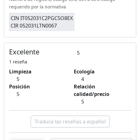
requerido por la normativa
CIN IT052031C2PGC5O8EX
CIR 052031LTN0067
Excelente
5
1 reseña
Limpieza
Ecología
5
4
Posición
Relación
5
calidad/precio
5
Traduce las reseñas a español