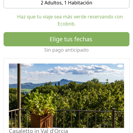
2 Adultos, 1 Habitación
comedor.
Haz que tu viaje sea más verde reservando con
La casa fue diseñada para recibir a los huéspedes en un
Ecobnb.
ambiente íntimo, confortable y de bajo impacto
ecológico. La intención es reducir al máximo el uso de
Elige tus fechas
sustancias contaminantes y plásticos desechables, de
hecho el agua potable que se les ofrece proviene de
Sin pago anticipado
fuentes cercanas y se presenta en botellas de vidrio
retornables; Los residuos de alimentos se convierten en
abono y se transforman en fertilizante para el huerto
orgánico que se pone a su disposición para preparar
comidas saludables y deliciosas.
En la casa se respira un aire de armonía y cultura
gracias a los numerosos libros, cuadros de arte
contemporáneo y muebles antiguos de la familia.
INFORMACIÓN VARIADA
Sistemas instalados:
Casaletto in Val d'Orcia