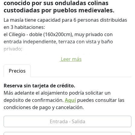
conocido por sus onduladas colinas
custodiadas por pueblos medievales.
La masía tiene capacidad para 6 personas distribuidas
en 3 habitaciones:
el Ciliegio - doble (160x200cm), muy privado con
entrada independiente, terraza con vista y baño
privado;
la Tiglio - 2 camas individuales (90x200cm) o camas
Leer más
unidas en una cama doble king size (180x200cm);
El Cipresso dispone de 2 camas individuales (80x190cm)
Precios
o camas unidas formando una cama de matrimonio
(160x190).
Reserva sin tarjeta de crédito.
Los dos últimos dormitorios tienen baño compartido.
Más adelante el alojamiento podría solicitar un
depósito de confirmación.
Aquí
puedes consultar las
En la planta baja, el cómodo salón, el estudio, la amplia
condiciones de pago y cancelación.
y práctica cocina y un baño de servicio dan al jardín.
Todo está rodeado de vegetación, rodeado por un
jardín vallado de 2.000 m2 donde hay un rico huerto y
una pérgola bajo la cual se coloca una mesa de