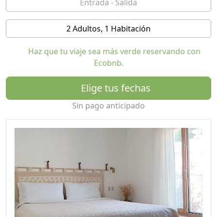
también una experiencia única de la vida sarda.
2 Adultos, 1 Habitación
La Suite para Huéspedes independiente tiene
aproximadamente 35 m² y cuenta con calefacción y aire
Haz que tu viaje sea más verde reservando con
acondicionado en ambas habitaciones. Habitación con
Ecobnb.
cómoda cama doble (160x200 cm), agradable sala de
estar con cocina americana, mesa de comedor
Elige tus fechas
pequeña, sofá cama (que también puede usarse como
cama para 3 personas), baño con ducha a ras de suelo y
Sin pago anticipado
bidé, escritorio en el pasillo, entrada privada, terraza
panorámica con mobiliario exterior y aparcamiento
directo. No hay televisión; la naturaleza ofrece mejores
programas.
Nevera, cafetera, hervidor de agua (con té y café de
cortesía), microondas, utensilios básicos de cocina,
secador de pelo y wifi disponibles. Toallas, ropa de
cama y gel de ducha/jabón 100% ecológico están
incluidos en el precio.