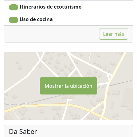
naturales e inofensivos propios del entorno local.
Itinerarios de ecoturismo
Debido al alto riesgo de incendios durante el verano,
Uso de cocina
está estrictamente prohibido encender fuego. Se
permite fumar en el exterior (con cenicero).
Leer más
En Cerdeña, especialmente durante los meses de
verano, el agua es un recurso limitado y valioso.
Nuestra propiedad se encuentra en el campo, sin
conexión a la red de agua potable. El agua proviene de
un manantial lejano y depende en gran medida de la
lluvia. Le rogamos que utilice el agua con
Mostrar la ubicación
responsabilidad y evite cualquier desperdicio
innecesario. El agua del grifo en verano no es potable
(esto aplica a toda Gallura), aunque sí es segura para
cepillarse los dientes y hervir.
Nuestra casa utiliza un sistema bioséptico sensible que
Da Saber
recicla las aguas residuales para el riego. Para proteger