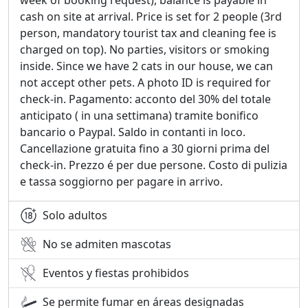
locales y sugerencias sobre qué hacer y ver. Vivimos en
cash on site at arrival. Price is set for 2 people (3rd
el otro lado del edificio, junto con nuestros dos
person, mandatory tourist tax and cleaning fee is
adorables gatos, pero la suite de huéspedes está bien
charged on top). No parties, visitors or smoking
separada.
inside. Since we have 2 cats in our house, we can
not accept other pets. A photo ID is required for
Lavadora disponible bajo petición. Cambiamos las
check-in. Pagamento: acconto del 30% del totale
toallas cada 5 días o bajo petición.
anticipato ( in una settimana) tramite bonifico
Solo los huéspedes registrados tienen acceso a la
bancario o Paypal. Saldo in contanti in loco.
propiedad. No se permite música alta ni visitas no
Cancellazione gratuita fino a 30 giorni prima del
registradas. Les rogamos que respeten las normas de
check-in. Prezzo é per due persone. Costo di pulizia
la casa y dejen la suite en las mismas condiciones en
e tassa soggiorno per pagare in arrivo.
que la encontraron. En caso de daños, por favor,
infórmennos de inmediato; podrían aplicarse cargos.
Solo adultos
Los huéspedes deben presentar su documento de
No se admiten mascotas
identidad o pasaporte válido para el registro turístico
obligatorio. La tasa turística se paga a la llegada: 3,5
Eventos y fiestas prohibidos
EUR por persona y día (tarifa del municipio de Olbia),
Se permite fumar en áreas designadas
más una tarifa de limpieza única.