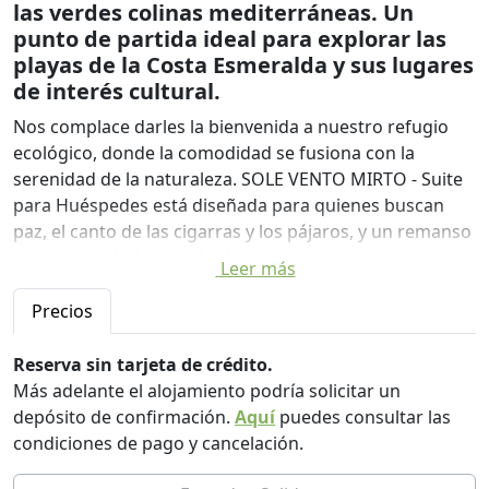
las verdes colinas mediterráneas. Un
punto de partida ideal para explorar las
playas de la Costa Esmeralda y sus lugares
de interés cultural.
Nos complace darles la bienvenida a nuestro refugio
ecológico, donde la comodidad se fusiona con la
serenidad de la naturaleza. SOLE VENTO MIRTO - Suite
para Huéspedes está diseñada para quienes buscan
paz, el canto de las cigarras y los pájaros, y un remanso
de tranquilidad rodeado del exuberante paisaje
Leer más
mediterráneo. Es el punto de partida ideal para
relajarse y explorar las playas cercanas (Porto Rotondo,
Precios
Golfo Aranci, Costa Esmeralda, Olbia, Pittulongu) y los
impresionantes parajes naturales y culturales
Reserva sin tarjeta de crédito.
(Arzachena). Ideal para parejas (o para 3 personas).
Más adelante el alojamiento podría solicitar un
depósito de confirmación.
Aquí
puedes consultar las
Una dimensión y un estilo contemporáneos en diálogo
condiciones de pago y cancelación.
con un mundo ancestral: tradición, evolución y armonía
con la naturaleza. Ofrecemos no solo alojamiento, sino