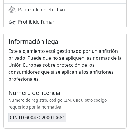
Pago solo en efectivo
El horario habitual de entrada es de 16:00 a 24:00 y la
salida hasta las 10:00. Si tienen alguna otra pregunta,
Prohibido fumar
no duden en contactarme.
Pago: Se requiere un prepago del 30% para confirmar
Información legal
la reserva.
Este alojamiento está gestionado por un anfitrión
Por favor, contáctenme para consultar la disponibilidad:
privado. Puede que no se apliquen las normas de la
el calendario podría no estar siempre actualizado.
Unión Europea sobre protección de los
consumidores que sí se aplican a los anfitriones
¡Les damos una cálida bienvenida a nuestra tierra y
profesionales.
hogar!
Marta y Daniele
Número de licencia
Número de registro, código CIN, CIR u otro código
Número de licencia legal:
requerido por la normativa
CIN _IT090047C2000T0681
CIN IT090047C2000T0681