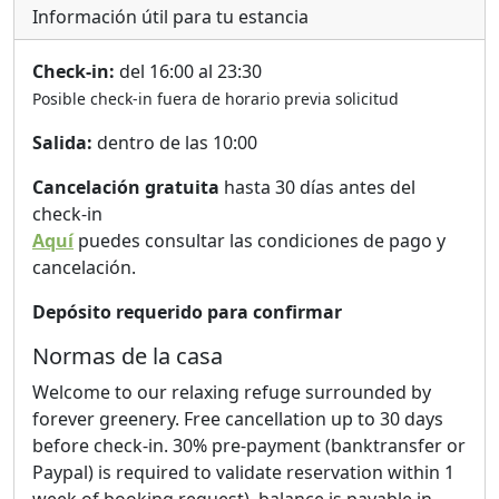
este delicado sistema, solo se pueden usar productos
Información útil para tu estancia
100% biodegradables (jabón, champú); nosotros se los
proporcionamos para su comodidad. Por favor, no tire
Check-in:
del 16:00 al 23:30
nada al inodoro excepto orina, heces y papel higiénico
Posible check-in fuera de horario previa solicitud
100% libre de plástico (no tire cabello; use el pequeño
contenedor de basura).
Salida:
dentro de las 10:00
Somos muy conscientes del medio ambiente y
Cancelación gratuita
hasta 30 días antes del
separamos la basura según las normas locales
check-in
(plástico, papel, vidrio y aluminio, compost y residuos
Aquí
puedes consultar las condiciones de pago y
mixtos). Los paneles solares proporcionan electricidad,
cancelación.
calefacción y aire acondicionado.
Depósito requerido para confirmar
El lugar podría no ser seguro o adecuado para niños
Normas de la casa
(menores de 8 años). No se permiten fiestas ni visitas, y
como tenemos gatos, no podemos aceptar otras
Welcome to our relaxing refuge surrounded by
mascotas.
forever greenery. Free cancellation up to 30 days
before check-in. 30% pre-payment (banktransfer or
Nos complace recibir a los visitantes y mostrarles la
Paypal) is required to validate reservation within 1
belleza de Cerdeña, además de ofrecerles consejos
week of booking request), balance is payable in